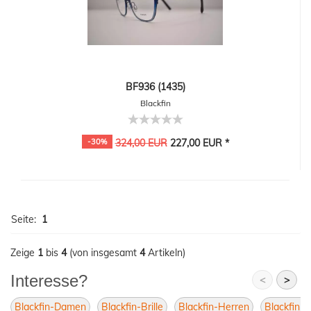
BF936 (1435)
Blackfin
-30%
324,00 EUR
227,00 EUR *
Seite:
1
Zeige
1
bis
4
(von insgesamt
4
Artikeln)
Interesse?
<
>
Blackfin-Damen
Blackfin-Brille
Blackfin-Herren
Blackfin-U