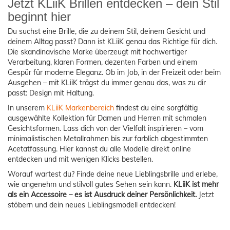
Jetzt KLiiK Brillen entdecken – dein Stil
beginnt hier
Du suchst eine Brille, die zu deinem Stil, deinem Gesicht und
deinem Alltag passt? Dann ist KLiiK genau das Richtige für dich.
Die skandinavische Marke überzeugt mit hochwertiger
Verarbeitung, klaren Formen, dezenten Farben und einem
Gespür für moderne Eleganz. Ob im Job, in der Freizeit oder beim
Ausgehen – mit KLiiK trägst du immer genau das, was zu dir
passt: Design mit Haltung.
In unserem
KLiiK Markenbereich
findest du eine sorgfältig
ausgewählte Kollektion für Damen und Herren mit schmalen
Gesichtsformen. Lass dich von der Vielfalt inspirieren – vom
minimalistischen Metallrahmen bis zur farblich abgestimmten
Acetatfassung. Hier kannst du alle Modelle direkt online
entdecken und mit wenigen Klicks bestellen.
Worauf wartest du? Finde deine neue Lieblingsbrille und erlebe,
wie angenehm und stilvoll gutes Sehen sein kann.
KLiiK ist mehr
als ein Accessoire – es ist Ausdruck deiner Persönlichkeit.
Jetzt
stöbern und dein neues Lieblingsmodell entdecken!