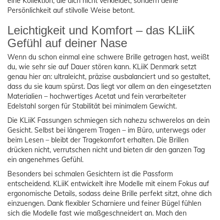
eine Kollektion, die dich nicht verkleidet, sondern deine
Persönlichkeit auf stilvolle Weise betont.
Leichtigkeit und Komfort – das KLiiK
Gefühl auf deiner Nase
Wenn du schon einmal eine schwere Brille getragen hast, weißt
du, wie sehr sie auf Dauer stören kann. KLiiK Denmark setzt
genau hier an: ultraleicht, präzise ausbalanciert und so gestaltet,
dass du sie kaum spürst. Das liegt vor allem an den eingesetzten
Materialien – hochwertiges Acetat und fein verarbeiteter
Edelstahl sorgen für Stabilität bei minimalem Gewicht.
Die KLiiK Fassungen schmiegen sich nahezu schwerelos an dein
Gesicht. Selbst bei längerem Tragen – im Büro, unterwegs oder
beim Lesen – bleibt der Tragekomfort erhalten. Die Brillen
drücken nicht, verrutschen nicht und bieten dir den ganzen Tag
ein angenehmes Gefühl.
Besonders bei schmalen Gesichtern ist die Passform
entscheidend. KLiiK entwickelt ihre Modelle mit einem Fokus auf
ergonomische Details, sodass deine Brille perfekt sitzt, ohne dich
einzuengen. Dank flexibler Scharniere und feiner Bügel fühlen
sich die Modelle fast wie maßgeschneidert an. Mach den