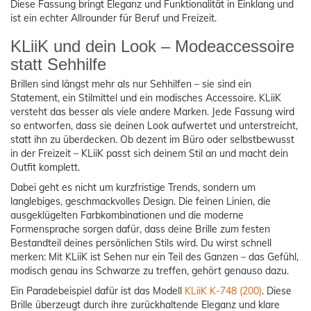
Diese Fassung bringt Eleganz und Funktionalität in Einklang und
ist ein echter Allrounder für Beruf und Freizeit.
KLiiK und dein Look – Modeaccessoire
statt Sehhilfe
Brillen sind längst mehr als nur Sehhilfen – sie sind ein
Statement, ein Stilmittel und ein modisches Accessoire. KLiiK
versteht das besser als viele andere Marken. Jede Fassung wird
so entworfen, dass sie deinen Look aufwertet und unterstreicht,
statt ihn zu überdecken. Ob dezent im Büro oder selbstbewusst
in der Freizeit – KLiiK passt sich deinem Stil an und macht dein
Outfit komplett.
Dabei geht es nicht um kurzfristige Trends, sondern um
langlebiges, geschmackvolles Design. Die feinen Linien, die
ausgeklügelten Farbkombinationen und die moderne
Formensprache sorgen dafür, dass deine Brille zum festen
Bestandteil deines persönlichen Stils wird. Du wirst schnell
merken: Mit KLiiK ist Sehen nur ein Teil des Ganzen – das Gefühl,
modisch genau ins Schwarze zu treffen, gehört genauso dazu.
Ein Paradebeispiel dafür ist das Modell
KLiiK K-748 (200)
. Diese
Brille überzeugt durch ihre zurückhaltende Eleganz und klare