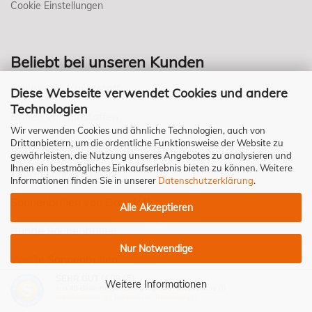
Cookie Einstellungen
Beliebt bei unseren Kunden
Brillen aus Kunststoff
Diese Webseite verwendet Cookies und andere
Technologien
Brillen von Einstoffen
Wir verwenden Cookies und ähnliche Technologien, auch von
Drittanbietern, um die ordentliche Funktionsweise der Website zu
Sonnenbrillen für Kinder
gewährleisten, die Nutzung unseres Angebotes zu analysieren und
Ihnen ein bestmögliches Einkaufserlebnis bieten zu können. Weitere
Pilotensonnenbrillen
Informationen finden Sie in unserer
Datenschutzerklärung
.
Sonnenbrillen von Davidoff
Alle Akzeptieren
Runde Sonnenbrillen
Nur Notwendige
Weiße Sonnenbrillen
SEHR GUT
(4.98 / 5)
Weitere Informationen
Sportbrillen
aus
40
Bewertungen bei: google.de, shopvote.de ⓘ
Informationen zur Echtheit der Bewertungen