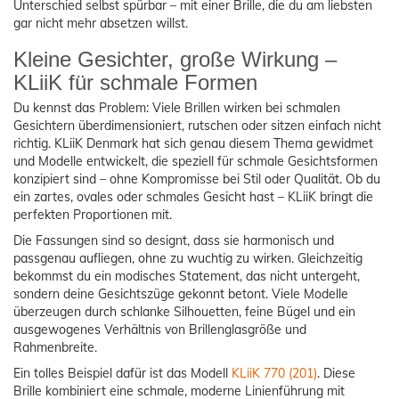
Unterschied selbst spürbar – mit einer Brille, die du am liebsten
gar nicht mehr absetzen willst.
Kleine Gesichter, große Wirkung –
KLiiK für schmale Formen
Du kennst das Problem: Viele Brillen wirken bei schmalen
Gesichtern überdimensioniert, rutschen oder sitzen einfach nicht
richtig. KLiiK Denmark hat sich genau diesem Thema gewidmet
und Modelle entwickelt, die speziell für schmale Gesichtsformen
konzipiert sind – ohne Kompromisse bei Stil oder Qualität. Ob du
ein zartes, ovales oder schmales Gesicht hast – KLiiK bringt die
perfekten Proportionen mit.
Die Fassungen sind so designt, dass sie harmonisch und
passgenau aufliegen, ohne zu wuchtig zu wirken. Gleichzeitig
bekommst du ein modisches Statement, das nicht untergeht,
sondern deine Gesichtszüge gekonnt betont. Viele Modelle
überzeugen durch schlanke Silhouetten, feine Bügel und ein
ausgewogenes Verhältnis von Brillenglasgröße und
Rahmenbreite.
Ein tolles Beispiel dafür ist das Modell
KLiiK 770 (201)
. Diese
Brille kombiniert eine schmale, moderne Linienführung mit