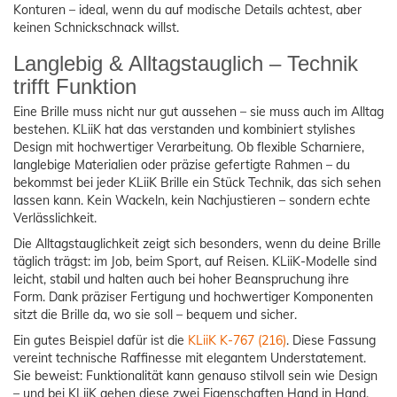
Konturen – ideal, wenn du auf modische Details achtest, aber
keinen Schnickschnack willst.
Langlebig & Alltagstauglich – Technik
trifft Funktion
Eine Brille muss nicht nur gut aussehen – sie muss auch im Alltag
bestehen. KLiiK hat das verstanden und kombiniert stylishes
Design mit hochwertiger Verarbeitung. Ob flexible Scharniere,
langlebige Materialien oder präzise gefertigte Rahmen – du
bekommst bei jeder KLiiK Brille ein Stück Technik, das sich sehen
lassen kann. Kein Wackeln, kein Nachjustieren – sondern echte
Verlässlichkeit.
Die Alltagstauglichkeit zeigt sich besonders, wenn du deine Brille
täglich trägst: im Job, beim Sport, auf Reisen. KLiiK-Modelle sind
leicht, stabil und halten auch bei hoher Beanspruchung ihre
Form. Dank präziser Fertigung und hochwertiger Komponenten
sitzt die Brille da, wo sie soll – bequem und sicher.
Ein gutes Beispiel dafür ist die
KLiiK K-767 (216)
. Diese Fassung
vereint technische Raffinesse mit elegantem Understatement.
Sie beweist: Funktionalität kann genauso stilvoll sein wie Design
– und bei KLiiK gehen diese zwei Eigenschaften Hand in Hand.