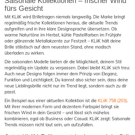
Saisonale Kollektionen – frischer Wind
fürs Gesicht
Mit KLiiK wird Brilletragen niemals langweilig. Die Marke bringt
regelmäßig frische Kollektionen heraus, die aktuelle Trends
aufgreifen und in ihre klare Designsprache übersetzen. Ob
warme Naturtöne im Herbst, kühle Pastellfarben im Frühjahr
oder glänzende Metallakzente zur Festzeit – KLiiK hält deine
Brille stilistisch auf dem neuesten Stand, ohne modisch
überladen zu wirken.
Die saisonalen Modelle bieten dir die Möglichkeit, deinem Stil
regelmäßig ein Update zu verpassen. Dabei bleibt KLiiK sich treu:
Auch neue Designs folgen immer dem Prinzip von Eleganz,
Funktion und Leichtigkeit. Du kannst also sicher sein, dass deine
neue Lieblingsbrille nicht nur im Trend liegt, sondern auch zu dir
passt.
Ein Beispiel aus einer aktuellen Kollektion ist die
KLiiK 758 (203)
.
Mit ihrer modernen Form und dezentem Farbspiel bringt sie
frischen Wind in dein Gesicht – und lässt sich mühelos
kombinieren, egal ob Business oder Casual. KLiiK zeigt: Saisonale
Trends müssen nicht laut sein, um aufzufallen.