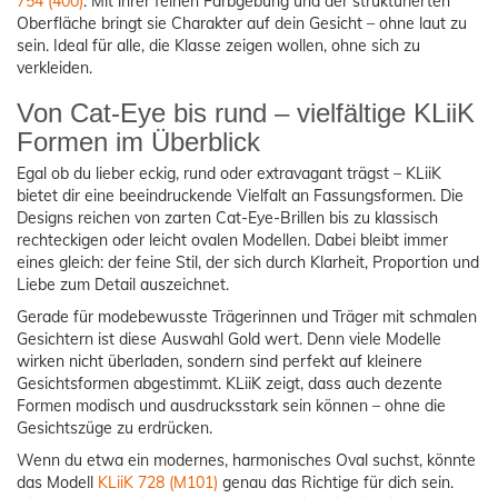
754 (400)
. Mit ihrer feinen Farbgebung und der strukturierten
Oberfläche bringt sie Charakter auf dein Gesicht – ohne laut zu
sein. Ideal für alle, die Klasse zeigen wollen, ohne sich zu
verkleiden.
Von Cat-Eye bis rund – vielfältige KLiiK
Formen im Überblick
Egal ob du lieber eckig, rund oder extravagant trägst – KLiiK
bietet dir eine beeindruckende Vielfalt an Fassungsformen. Die
Designs reichen von zarten Cat-Eye-Brillen bis zu klassisch
rechteckigen oder leicht ovalen Modellen. Dabei bleibt immer
eines gleich: der feine Stil, der sich durch Klarheit, Proportion und
Liebe zum Detail auszeichnet.
Gerade für modebewusste Trägerinnen und Träger mit schmalen
Gesichtern ist diese Auswahl Gold wert. Denn viele Modelle
wirken nicht überladen, sondern sind perfekt auf kleinere
Gesichtsformen abgestimmt. KLiiK zeigt, dass auch dezente
Formen modisch und ausdrucksstark sein können – ohne die
Gesichtszüge zu erdrücken.
Wenn du etwa ein modernes, harmonisches Oval suchst, könnte
das Modell
KLiiK 728 (M101)
genau das Richtige für dich sein.