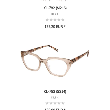
KL-782 (M216)
KLiiK
175,20 EUR *
KL-783 (S314)
KLiiK