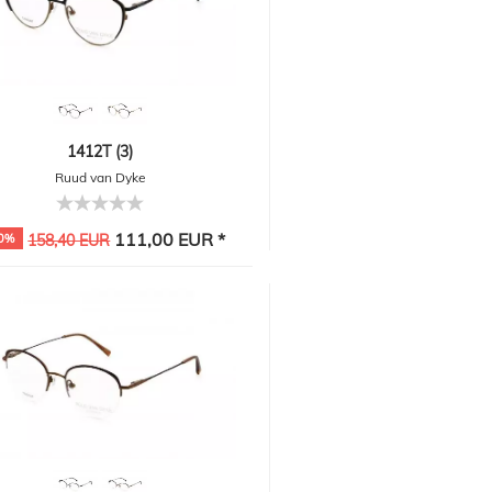
1412T (3)
Ruud van Dyke
111,00 EUR *
0%
158,40 EUR