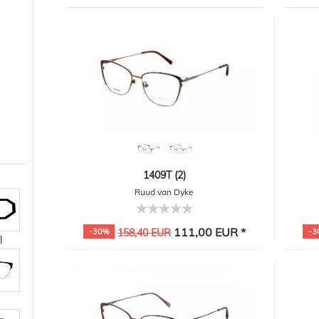
1409T (2)
Ruud van Dyke
111,00 EUR *
-30%
158,40 EUR
-3
l