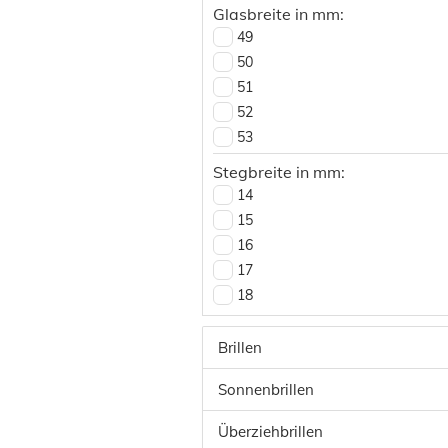
Glasbreite in mm:
49
50
51
52
53
54
Stegbreite in mm:
55
14
56
15
57
16
58
17
18
19
20
Brillen
21
Sonnenbrillen
Überziehbrillen