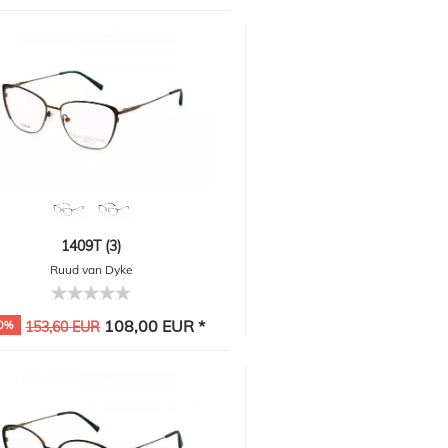
1409T (3)
Ruud van Dyke
108,00 EUR *
0%
153,60 EUR