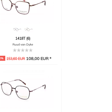
1418T (6)
Ruud van Dyke
108,00 EUR *
0%
153,60 EUR