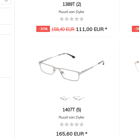
1389T (2)
Ruud van Dyke
111,00 EUR *
-30%
158,40 EUR
-3
1407T (5)
Ruud van Dyke
165,60 EUR *