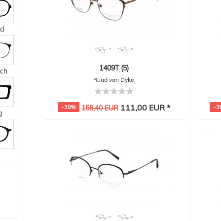
ld
1409T (5)
sch
Ruud van Dyke
111,00 EUR *
-30%
158,40 EUR
-3
g