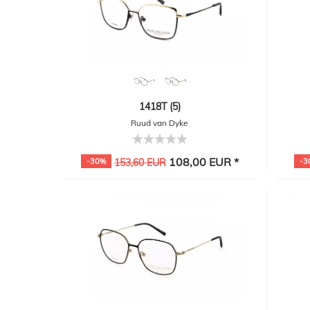
1418T (5)
Ruud van Dyke
108,00 EUR *
-30%
153,60 EUR
-3