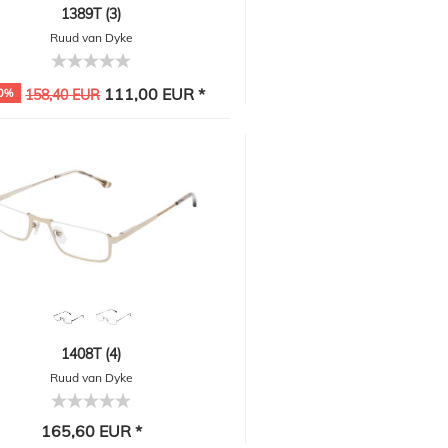
1389T (3)
Ruud van Dyke
111,00 EUR *
0%
158,40 EUR
1408T (4)
Ruud van Dyke
165,60 EUR *