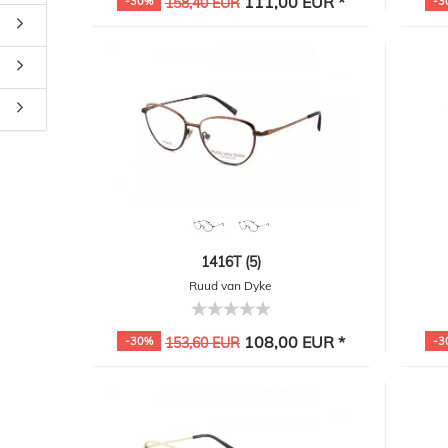
111,00 EUR *
-30%
158,40 EUR
-3
1416T (5)
Ruud van Dyke
108,00 EUR *
-30%
153,60 EUR
-3