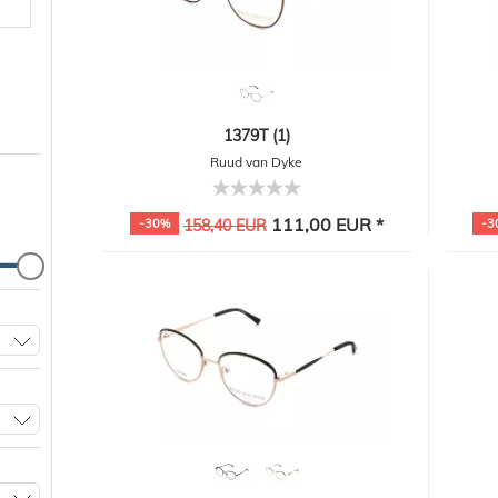
1379T (1)
Ruud van Dyke
111,00 EUR *
-30%
158,40 EUR
-3