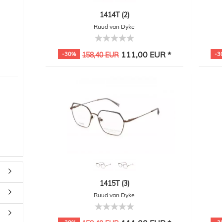
1414T (2)
Ruud van Dyke
111,00 EUR *
-30%
158,40 EUR
-3
1415T (3)
Ruud van Dyke