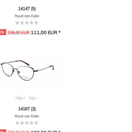
1414T (5)
Ruud van Dyke
111,00 EUR *
0%
158,40 EUR
1416T (3)
Ruud van Dyke