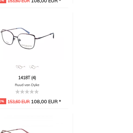
108,00 EUR *
0%
153,60 EUR
1418T (4)
Ruud van Dyke
108,00 EUR *
0%
153,60 EUR