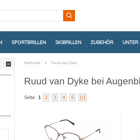
Lieferland
N
SPORTBRILLEN
SKIBRILLEN
ZUBEHÖR
UNTER 
»
Startseite
Ruud van Dyke
Ruud van Dyke bei Augenbl
Seite:
1
2
3
4
5
[>]
Konto er
Passwor