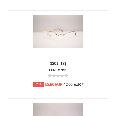
1301 (TS)
EBM Design
-29%
58,80 EUR
42,00 EUR *