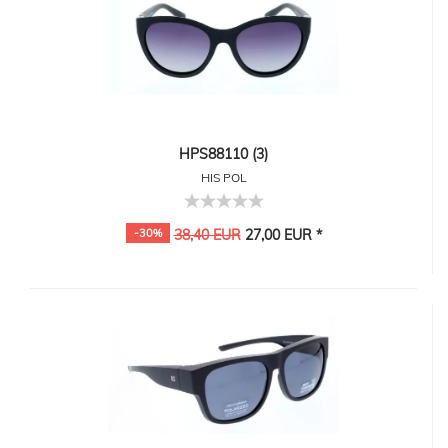
HPS88110 (3)
HIS POL
-30%
38,40 EUR
27,00 EUR *