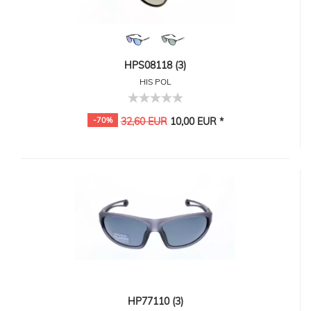
HPS08118 (3)
HIS POL
-70%
32,60 EUR
10,00 EUR *
HP77110 (3)