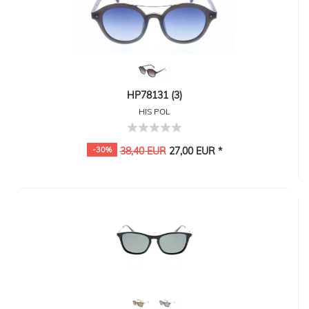
HP78131 (3)
HIS POL
-30%
38,40 EUR
27,00 EUR *