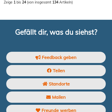
Zeige
1
bis
24
(von insgesamt
134
Artikeln)
Gefällt dir, was du siehst?
Feedback geben
Teilen
Standorte
Mailen
Freunde werben