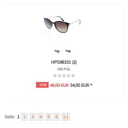
HPS98101 (2)
HIS POL
-30%
48,00 EUR
34,00 EUR *
Seite:
1
2
3
4
5
6
[>]