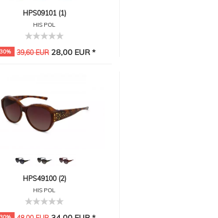
HPS09101 (1)
HIS POL
28,00 EUR *
-30%
39,60 EUR
HPS49100 (2)
HIS POL
34,00 EUR *
-30%