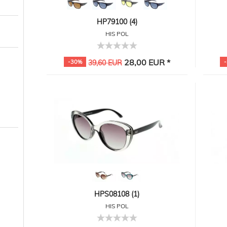
HP79100 (4)
HIS POL
28,00 EUR *
-30%
39,60 EUR
HPS08108 (1)
HIS POL