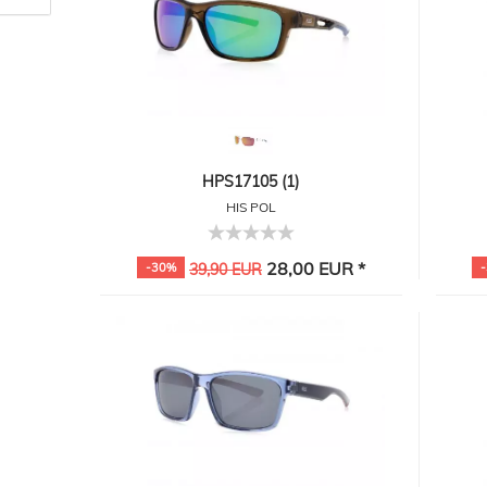
HPS17105 (1)
HIS POL
28,00 EUR *
-30%
39,90 EUR