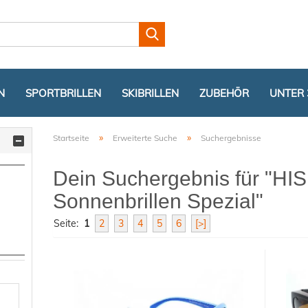
Lieferland
N
SPORTBRILLEN
SKIBRILLEN
ZUBEHÖR
UNTER 
»
»
Startseite
Erweiterte Suche
Suchergebnisse
Dein Suchergebnis für "HI
Sonnenbrillen Spezial"
Seite:
1
2
3
4
5
6
[>]
Konto er
Passwor