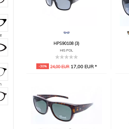
e
HPS90108 (3)
HIS POL
17,00 EUR *
-30%
24,00 EUR
m