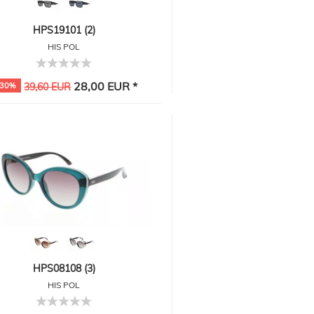
HPS19101 (2)
HIS POL
28,00 EUR *
-30%
39,60 EUR
HPS08108 (3)
HIS POL