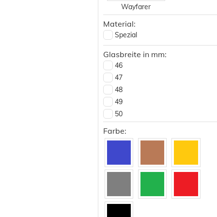
Wayfarer
Material:
Spezial
Glasbreite in mm:
46
47
48
49
50
51
Farbe:
52
53
54
55
56
57
58