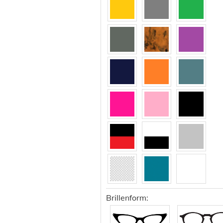
132
133
134
135
136
137
139
140
141
142
143
144
145
146
147
149
Brillenform:
151