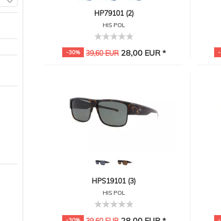
HP79101 (2)
HIS POL
28,00 EUR *
-30%
39,60 EUR
HPS19101 (3)
HIS POL
28,00 EUR *
-30%