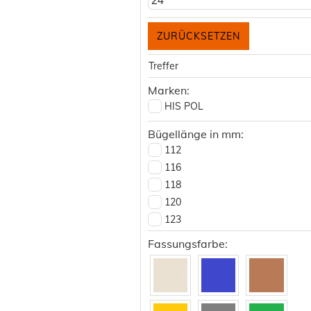
24
Treffer
Marken:
HIS POL
Bügellänge in mm:
112
116
118
120
123
126
Fassungsfarbe:
127
128
129
130