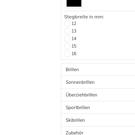
59
60
Stegbreite in mm:
61
12
62
13
63
14
64
15
65
16
66
17
67
18
Brillen
19
Sonnenbrillen
20
Überziehbrillen
Sportbrillen
Skibrillen
Zubehör