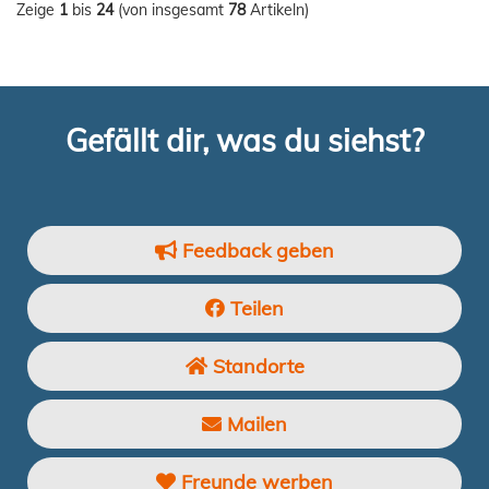
Zeige
1
bis
24
(von insgesamt
78
Artikeln)
Gefällt dir, was du siehst?
Feedback geben
Teilen
Standorte
Mailen
Freunde werben