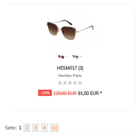
HESM017 (3)
Hechter Paris
-30%
129,60 EUR
91,00 EUR *
Seite:
1
2
3
4
[>]