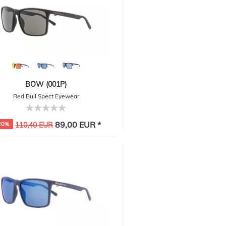
BOW (001P)
Red Bull Spect Eyewear
89,00 EUR *
20%
110,40 EUR