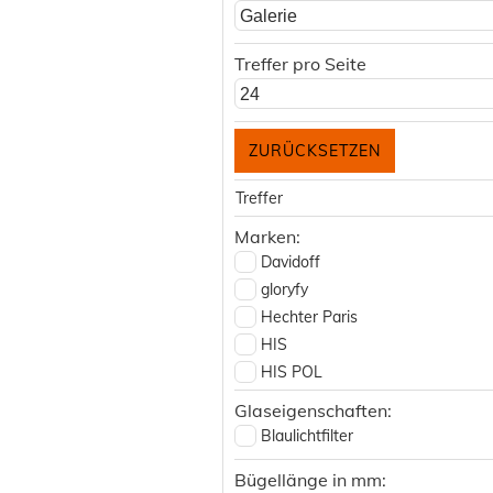
Galerie
Treffer pro Seite
24
Treffer
Marken:
Davidoff
gloryfy
Hechter Paris
HIS
HIS POL
Kioto Nakamura
Glaseigenschaften:
Red Bull Spect Eyewear
Blaulichtfilter
Robert La Roche
Bügellänge in mm:
Tom Tailor