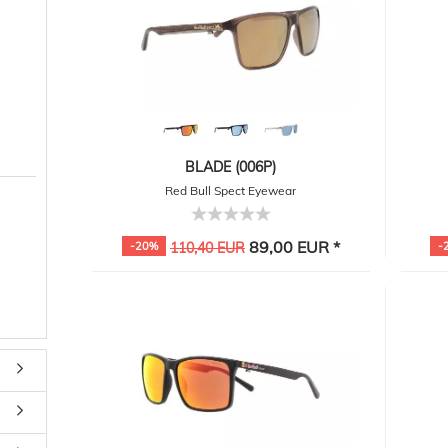
BLADE (006P)
Red Bull Spect Eyewear
89,00 EUR *
-20%
110,40 EUR
-