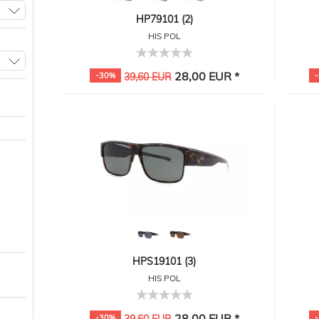
HP79101 (2)
HIS POL
28,00 EUR *
-30%
39,60 EUR
HPS19101 (3)
HIS POL
28,00 EUR *
-30%