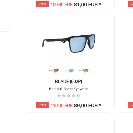
81,00 EUR *
-20%
100,80 EUR
-
BLADE (002P)
Red Bull Spect Eyewear
89,00 EUR *
-20%
110,40 EUR
-