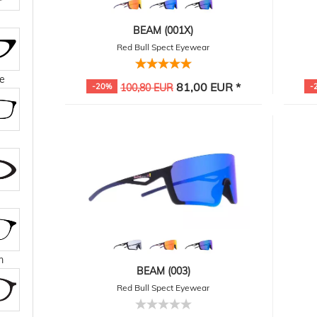
BEAM (001X)
Red Bull Spect Eyewear
e
81,00 EUR *
-20%
100,80 EUR
-
m
BEAM (003)
Red Bull Spect Eyewear