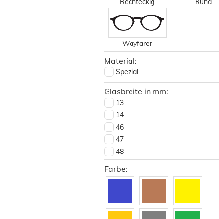
Rechteckig
Rund
Wayfarer
Material:
Spezial
Glasbreite in mm:
13
14
46
47
48
49
Farbe:
50
51
52
53