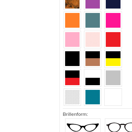
139
140
141
142
143
144
145
146
147
149
150
151
155
Brillenform: