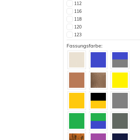
112
116
118
120
123
125
Fassungsfarbe:
126
127
128
129
130
132
133
134
135
136
137
138