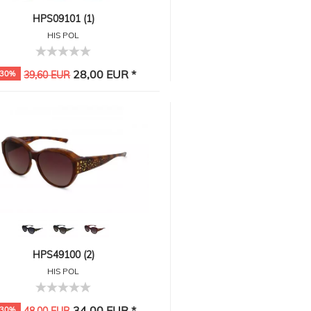
HPS09101 (1)
HIS POL
28,00 EUR *
-30%
39,60 EUR
HPS49100 (2)
HIS POL
34,00 EUR *
-30%