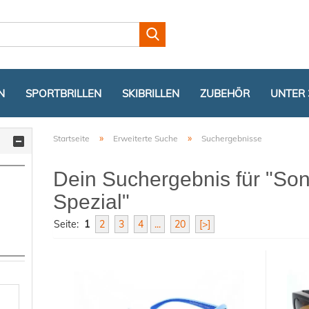
Lieferland
N
SPORTBRILLEN
SKIBRILLEN
ZUBEHÖR
UNTER 
»
»
Startseite
Erweiterte Suche
Suchergebnisse
Dein Suchergebnis für "Son
Spezial"
Seite:
1
2
3
4
...
20
[>]
Konto er
Passwor