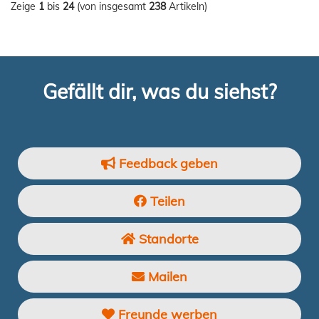
Zeige
1
bis
24
(von insgesamt
238
Artikeln)
Gefällt dir, was du siehst?
Feedback geben
Teilen
Standorte
Mailen
Freunde werben