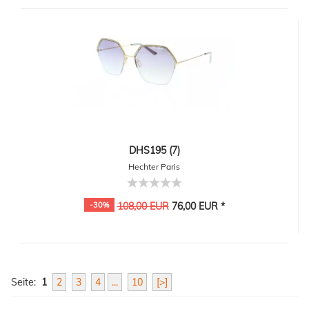
DHS195 (7)
Hechter Paris
-30%
108,00 EUR
76,00 EUR *
Seite:
1
2
3
4
...
10
[>]