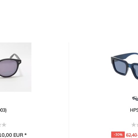
03)
HPS
0,00 EUR *
-30%
62,40