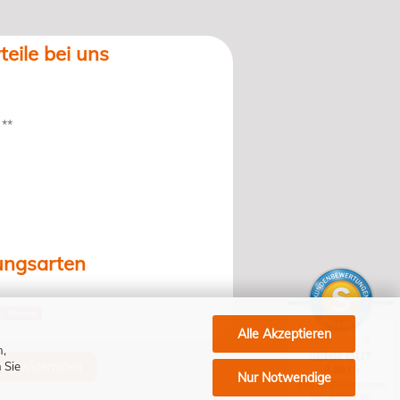
teile bei uns
 **
ungsarten
Alle Akzeptieren
n,
SEHR GUT
 Sie
ung widerrufen
4.98 / 5
Nur Notwendige
aus 40 Bewertungen
bei: google.de,