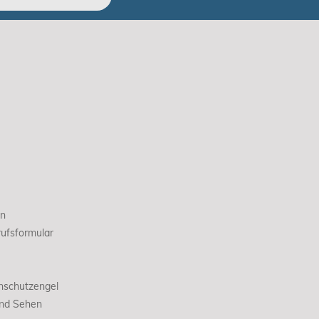
en
ufsformular
nschutzengel
und Sehen