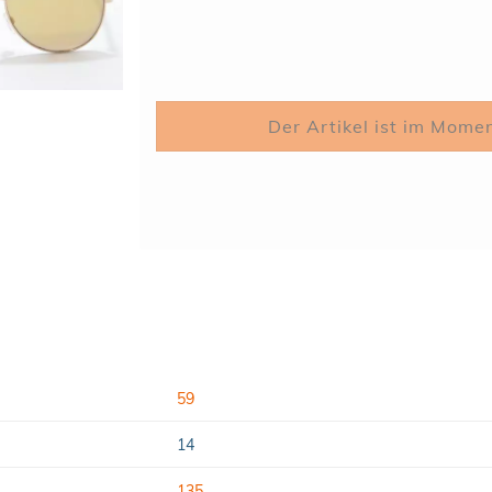
59
14
135