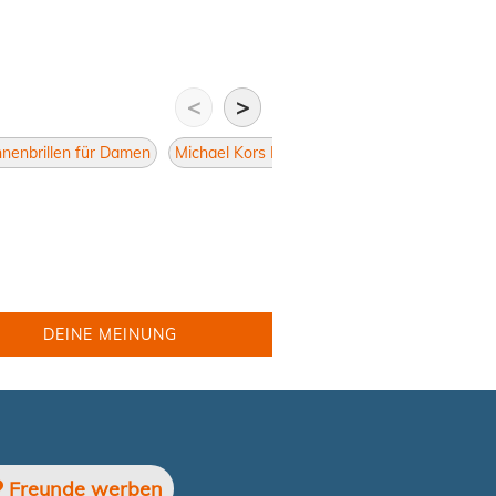
<
>
nenbrillen für Damen
Michael Kors Pilotenform
Sonnenbrillen Pi
DEINE MEINUNG
Freunde werben