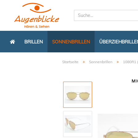
BRILLEN
SONNENBRILLEN
ÜBERZIEHBRILLE
»
»
Startseite
Sonnenbrillen
1080R1 