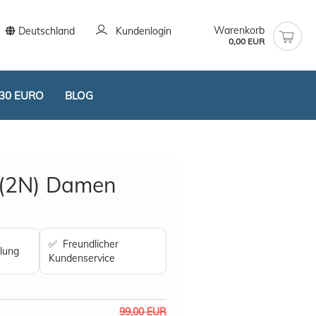
Warenkorb
Deutschland
Kundenlogin
0,00 EUR
30 EURO
BLOG
 (2N) Damen
stellen
✅ Freundlicher
lung
t vergessen?
Kundenservice
99,00 EUR