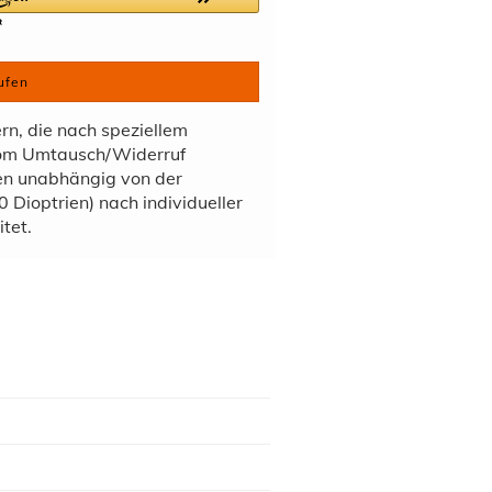
ufen
ern, die nach speziellem
vom Umtausch/Widerruf
den unabhängig von der
 Dioptrien) nach individueller
tet.