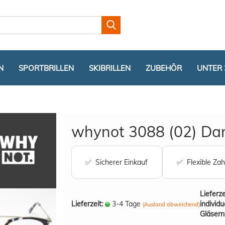
Lieferland
N
SPORTBRILLEN
SKIBRILLEN
ZUBEHÖR
UNTER 
whynot 3088 (02) Dam
✅ Sicherer Einkauf
✅ Flexible Zah
Konto er
Passwor
Lieferze
Lieferzeit:
3-4 Tage
individu
(Ausland abweichend)
Gläsern