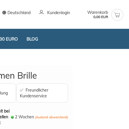
Warenkorb
Deutschland
Kundenlogin
0,00 EUR
30 EURO
BLOG
en Brille
✅ Freundlicher
lung
Kundenservice
stellen
t vergessen?
it bei
ellen
2 Wochen
(Ausland abweichend)
: