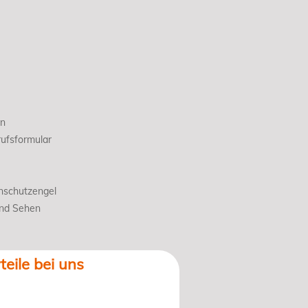
en
ufsformular
nschutzengel
und Sehen
teile bei uns