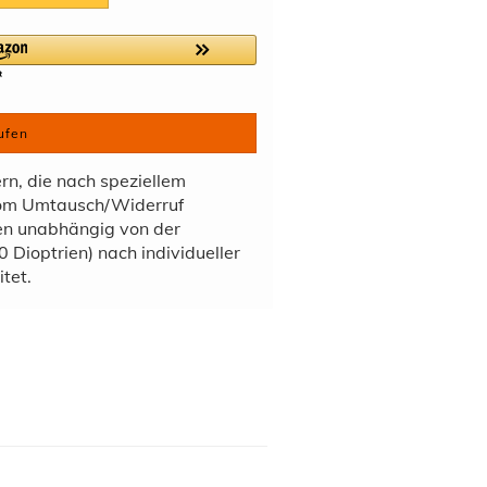
ufen
ern, die nach speziellem
vom Umtausch/Widerruf
den unabhängig von der
 Dioptrien) nach individueller
tet.