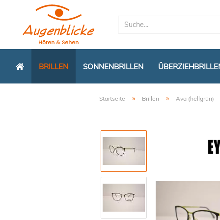
BRILLEN
SONNENBRILLEN
ÜBERZIEHBRILLE
»
»
Startseite
Brillen
Ava (hellgrün)