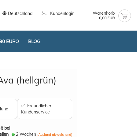
Warenkorb
Deutschland
Kundenlogin
0,00 EUR
30 EURO
BLOG
va (hellgrün)
stellen
✅ Freundlicher
lung
t vergessen?
Kundenservice
it bei
ellen
2 Wochen
(Ausland abweichend)