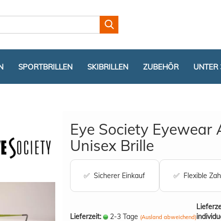
Lieferland
N
SPORTBRILLEN
SKIBRILLEN
ZUBEHÖR
UNTER 
Eye Society Eyewear A
Unisex Brille
Konto er
✅ Sicherer Einkauf
✅ Flexible Zah
Passwor
Lieferze
Lieferzeit:
2-3 Tage
individu
(Ausland abweichend)