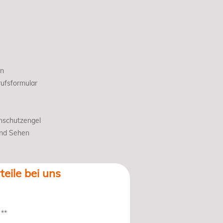
en
ufsformular
nschutzengel
und Sehen
teile bei uns
 **