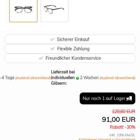
✅ Sicherer Einkauf
✅ Flexible Zahlung
✅ Freundlicher Kundenservice
Lieferzeit bei
-4 Tage
individuellen
2 Wochen
(Ausland abweichend)
(Ausland abweichend)
Gläsern:
Nur noch 1 auf Lager
129,60 EUR
91,00 EUR
Rabatt -30%
inkl. 19% MwSt.
Kostenloser Versand in Deutschland