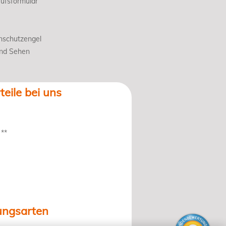
ufsformular
nschutzengel
und Sehen
teile bei uns
 **
ungsarten