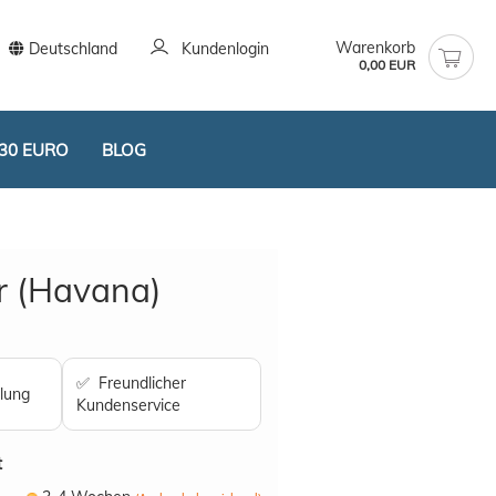
Warenkorb
Deutschland
Kundenlogin
0,00 EUR
30 EURO
BLOG
ar (Havana)
stellen
✅ Freundlicher
lung
t vergessen?
Kundenservice
t