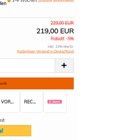
3-4 Wochen
(Ausland abweichend)
llen
229,00 EUR
219,00 EUR
Rabatt -5%
inkl. 19% MwSt.
Kostenloser Versand in Deutschland
VORKASSE
RECHNUNG
mit