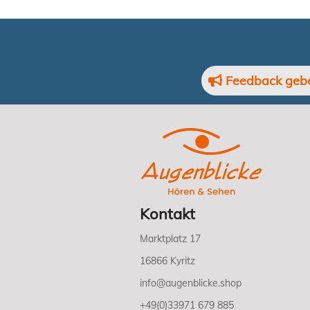
Feedback geb
Kontakt
Marktplatz 17
16866 Kyritz
info@augenblicke.shop
+49(0)33971 679 885