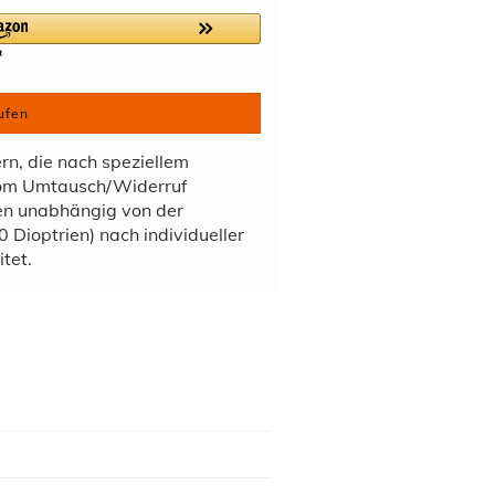
ufen
ern, die nach speziellem
vom Umtausch/Widerruf
den unabhängig von der
 Dioptrien) nach individueller
tet.