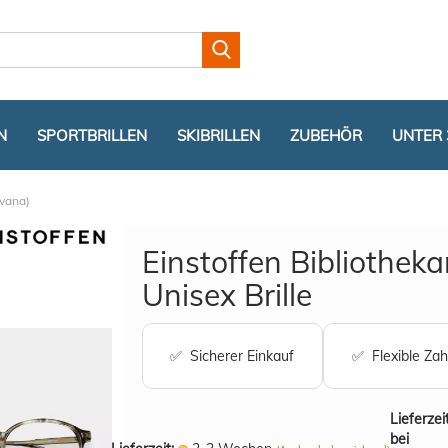
Lieferland
N
SPORTBRILLEN
SKIBRILLEN
ZUBEHÖR
UNTER 
avana)
Einstoffen Bibliothek
Unisex Brille
Konto er
✅ Sicherer Einkauf
✅ Flexible Zah
Passwor
Lieferzei
bei