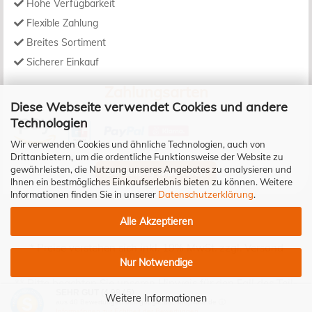
Hohe Verfügbarkeit
Flexible Zahlung
Breites Sortiment
Sicherer Einkauf
Zahlungsarten
Diese Webseite verwendet Cookies und andere
Technologien
Wir verwenden Cookies und ähnliche Technologien, auch von
Drittanbietern, um die ordentliche Funktionsweise der Website zu
gewährleisten, die Nutzung unseres Angebotes zu analysieren und
Bestellung widerrufen
Ihnen ein bestmögliches Einkaufserlebnis bieten zu können. Weitere
Informationen finden Sie in unserer
Datenschutzerklärung
.
Alle Akzeptieren
* Preise verstehen sich inkl. 19% MwSt. zzgl.
Versand
Nur Notwendige
** Bitte beachten Sie unseren Hinweis für den Fall des Teil-
SEHR GUT
(4.98 / 5)
Widerrufs!
Weitere Informationen
aus
40
Bewertungen bei: google.de, shopvote.de ⓘ
Informationen zur Echtheit der Bewertungen