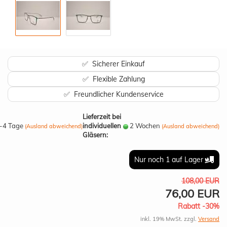
✅ Sicherer Einkauf
✅ Flexible Zahlung
✅ Freundlicher Kundenservice
Lieferzeit bei
-4 Tage
individuellen
2 Wochen
(Ausland abweichend)
(Ausland abweichend)
Gläsern:
Nur noch 1 auf Lager
108,00 EUR
76,00 EUR
Rabatt -30%
inkl. 19% MwSt. zzgl.
Versand