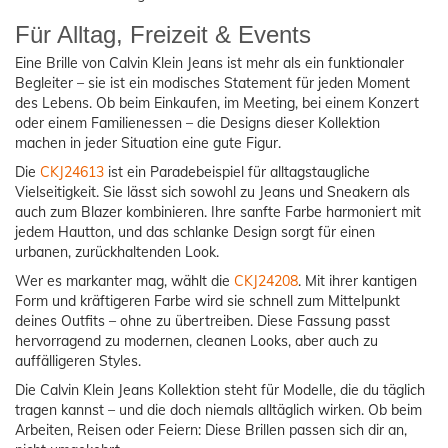
Für Alltag, Freizeit & Events
Eine Brille von Calvin Klein Jeans ist mehr als ein funktionaler
Begleiter – sie ist ein modisches Statement für jeden Moment
des Lebens. Ob beim Einkaufen, im Meeting, bei einem Konzert
oder einem Familienessen – die Designs dieser Kollektion
machen in jeder Situation eine gute Figur.
Die
CKJ24613
ist ein Paradebeispiel für alltagstaugliche
Vielseitigkeit. Sie lässt sich sowohl zu Jeans und Sneakern als
auch zum Blazer kombinieren. Ihre sanfte Farbe harmoniert mit
jedem Hautton, und das schlanke Design sorgt für einen
urbanen, zurückhaltenden Look.
Wer es markanter mag, wählt die
CKJ24208
. Mit ihrer kantigen
Form und kräftigeren Farbe wird sie schnell zum Mittelpunkt
deines Outfits – ohne zu übertreiben. Diese Fassung passt
hervorragend zu modernen, cleanen Looks, aber auch zu
auffälligeren Styles.
Die Calvin Klein Jeans Kollektion steht für Modelle, die du täglich
tragen kannst – und die doch niemals alltäglich wirken. Ob beim
Arbeiten, Reisen oder Feiern: Diese Brillen passen sich dir an,