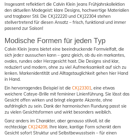
Insgesamt reflektiert die Calvin Klein Jeans Frühjahrskollektion
den aktuellen Modegeist: klare Designs, hochwertige Materialien
und tragbarer Stil. Die CKJ22220 und CKJ22304 stehen
stellvertretend für diesen Ansatz – frisch, funktional und immer
passend zur Saison!
Modische Formen für jeden Typ
Calvin Klein Jeans bietet eine beeindruckende Formvielfalt, die
sich jede:r aussuchen kann – ganz gleich, ob du ein markantes,
ovales, rundes oder Herzgesicht hast. Die Designs sind klar,
reduziert und modern, ohne zu viel Aufmerksamkeit auf sich zu
lenken. Markenidentität und Alltagstauglichkeit gehen hier Hand
in Hand.
Ein hervorragendes Beispiel ist die
CKJ23301
, eine etwas
weichere Cateye-Brille mit femininer Linienführung. Sie lässt das
Gesicht offen wirken und bringt elegante Akzente, ohne
aufdringlich zu sein. Dank der harmonischen Rundung passt sie
zu vielen Gesichtsformen und wirkt besonders weiblich.
Ganz anders im Charakter, aber genauso stilvoll, ist die
rechteckige
CKJ24208
. Ihre klare, kantige Form schenkt dem
Gesicht sofort Struktur und Selbstbewusstsein – für einen