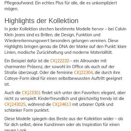
Pflegeaufwand. Ein echtes Plus für alle, die es unkompliziert
mögen.
Highlights der Kollektion
In jeder Kollektion stechen bestimmte Modelle hervor – bei Calvin
Klein Jeans sind es Brillen, die Design, Funktion und
Wiedererkennungswert besonders gelungen vereinen. Diese
Highlights bringen genau die DNA der Marke auf den Punkt: klare
Linien, modische Zurückhaltung und moderne Materialität.
Ein Beispiel dafür ist die
CKJ22220
– ein Allrounder mit
charmanter Präsenz, der sowohl im Office als auch auf der
Straße überzeugt. Oder die feminine
CKJ22304
, die durch ihre
Cateye-Form ideal für einen selbstbewussten Auftritt geeignet
ist.
Auch die
CKJ23301
findet sich unter den Favoriten: elegant, aber
nicht zu verspielt. Kinderfreundlich und gleichzeitig trendy ist die
CKJ24302S
, während die
CKJ24613
mit urbaner Optik und
schlanker Form punktet.
Diese Modelle spiegeln das Beste aus der Kollektion wider – ob
für dich selbst, deine Kund:innen oder als Inspiration für einen
neuen Look.