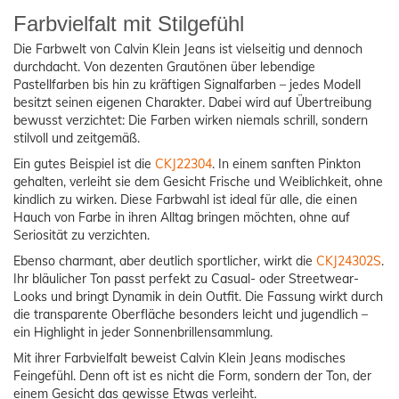
Farbvielfalt mit Stilgefühl
Die Farbwelt von Calvin Klein Jeans ist vielseitig und dennoch
durchdacht. Von dezenten Grautönen über lebendige
Pastellfarben bis hin zu kräftigen Signalfarben – jedes Modell
besitzt seinen eigenen Charakter. Dabei wird auf Übertreibung
bewusst verzichtet: Die Farben wirken niemals schrill, sondern
stilvoll und zeitgemäß.
Ein gutes Beispiel ist die
CKJ22304
. In einem sanften Pinkton
gehalten, verleiht sie dem Gesicht Frische und Weiblichkeit, ohne
kindlich zu wirken. Diese Farbwahl ist ideal für alle, die einen
Hauch von Farbe in ihren Alltag bringen möchten, ohne auf
Seriosität zu verzichten.
Ebenso charmant, aber deutlich sportlicher, wirkt die
CKJ24302S
.
Ihr bläulicher Ton passt perfekt zu Casual- oder Streetwear-
Looks und bringt Dynamik in dein Outfit. Die Fassung wirkt durch
die transparente Oberfläche besonders leicht und jugendlich –
ein Highlight in jeder Sonnenbrillensammlung.
Mit ihrer Farbvielfalt beweist Calvin Klein Jeans modisches
Feingefühl. Denn oft ist es nicht die Form, sondern der Ton, der
einem Gesicht das gewisse Etwas verleiht.