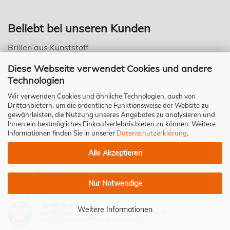
Beliebt bei unseren Kunden
Brillen aus Kunststoff
Diese Webseite verwendet Cookies und andere
Brillen von Einstoffen
Technologien
Sonnenbrillen für Kinder
Wir verwenden Cookies und ähnliche Technologien, auch von
Drittanbietern, um die ordentliche Funktionsweise der Website zu
Pilotensonnenbrillen
gewährleisten, die Nutzung unseres Angebotes zu analysieren und
Ihnen ein bestmögliches Einkaufserlebnis bieten zu können. Weitere
Sonnenbrillen von Davidoff
Informationen finden Sie in unserer
Datenschutzerklärung
.
Runde Sonnenbrillen
Alle Akzeptieren
Weiße Sonnenbrillen
Nur Notwendige
Sportbrillen
SEHR GUT
(4.98 / 5)
Weitere Informationen
aus
40
Bewertungen bei: google.de, shopvote.de ⓘ
Gleitsichtbrillen
Informationen zur Echtheit der Bewertungen