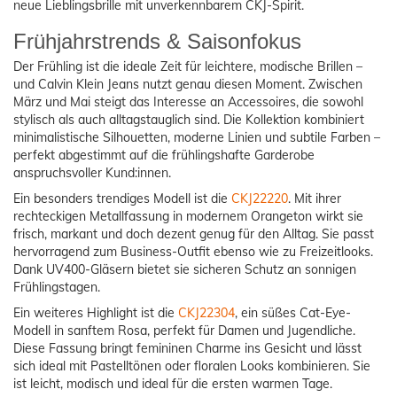
neue Lieblingsbrille mit unverkennbarem CKJ-Spirit.
Frühjahrstrends & Saisonfokus
Der Frühling ist die ideale Zeit für leichtere, modische Brillen –
und Calvin Klein Jeans nutzt genau diesen Moment. Zwischen
März und Mai steigt das Interesse an Accessoires, die sowohl
stylisch als auch alltagstauglich sind. Die Kollektion kombiniert
minimalistische Silhouetten, moderne Linien und subtile Farben –
perfekt abgestimmt auf die frühlingshafte Garderobe
anspruchsvoller Kund:innen.
Ein besonders trendiges Modell ist die
CKJ22220
. Mit ihrer
rechteckigen Metallfassung in modernem Orangeton wirkt sie
frisch, markant und doch dezent genug für den Alltag. Sie passt
hervorragend zum Business-Outfit ebenso wie zu Freizeitlooks.
Dank UV400-Gläsern bietet sie sicheren Schutz an sonnigen
Frühlingstagen.
Ein weiteres Highlight ist die
CKJ22304
, ein süßes Cat-Eye-
Modell in sanftem Rosa, perfekt für Damen und Jugendliche.
Diese Fassung bringt femininen Charme ins Gesicht und lässt
sich ideal mit Pastelltönen oder floralen Looks kombinieren. Sie
ist leicht, modisch und ideal für die ersten warmen Tage.