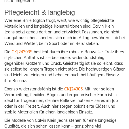
nicht umgekehrt.
Pflegeleicht & langlebig
Wer eine Brille täglich trägt, weiß, wie wichtig pflegeleichte
Materialien und langlebige Konstruktionen sind. Calvin Klein
Jeans setzt genau dort an und entwickelt Fassungen, die nicht
nur gut aussehen, sondern sich auch im Alltag bewähren – ob bei
Wind und Wetter, beim Sport oder im Berufsleben.
Die
CKJ24303S
besticht durch ihre robuste Bauweise. Trotz ihres
stylischen Auftritts ist sie besonders widerstandsfähig
gegenüber Kratzern und Druck. Gleichzeitig ist sie so leicht, dass
sie selbst bei langem Tragen nicht stört. Die hochwertigen Gläser
sind leicht zu reinigen und behalten auch bei häufigem Einsatz
ihre Brillanz.
Ebenso widerstandsfähig ist die
CKJ24305
. Mit ihrer soliden
Verarbeitung, flexiblen Bügeln und ergonomischer Form ist sie
ideal für Träger:innen, die ihre Brille viel nutzen – sei es im Job
oder in der Freizeit. Auch hier sorgen polarisierte Gläser und
stabile Materialien für einen langlebigen Einsatz.
Die Modelle von Calvin Klein Jeans stehen für eine langlebige
Qualität, die sich sehen lassen kann – ganz ohne viel