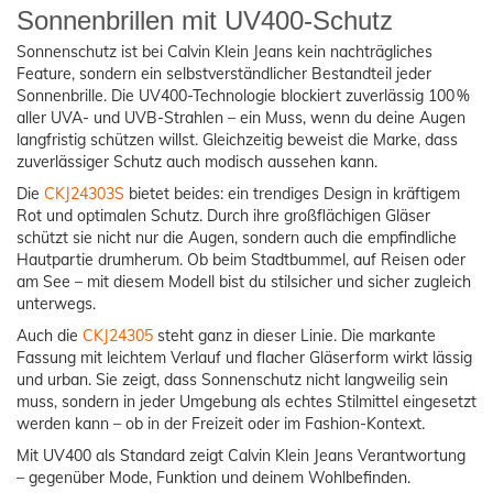
Sonnenbrillen mit UV400-Schutz
Sonnenschutz ist bei Calvin Klein Jeans kein nachträgliches
Feature, sondern ein selbstverständlicher Bestandteil jeder
Sonnenbrille. Die UV400-Technologie blockiert zuverlässig 100 %
aller UVA- und UVB-Strahlen – ein Muss, wenn du deine Augen
langfristig schützen willst. Gleichzeitig beweist die Marke, dass
zuverlässiger Schutz auch modisch aussehen kann.
Die
CKJ24303S
bietet beides: ein trendiges Design in kräftigem
Rot und optimalen Schutz. Durch ihre großflächigen Gläser
schützt sie nicht nur die Augen, sondern auch die empfindliche
Hautpartie drumherum. Ob beim Stadtbummel, auf Reisen oder
am See – mit diesem Modell bist du stilsicher und sicher zugleich
unterwegs.
Auch die
CKJ24305
steht ganz in dieser Linie. Die markante
Fassung mit leichtem Verlauf und flacher Gläserform wirkt lässig
und urban. Sie zeigt, dass Sonnenschutz nicht langweilig sein
muss, sondern in jeder Umgebung als echtes Stilmittel eingesetzt
werden kann – ob in der Freizeit oder im Fashion-Kontext.
Mit UV400 als Standard zeigt Calvin Klein Jeans Verantwortung
– gegenüber Mode, Funktion und deinem Wohlbefinden.