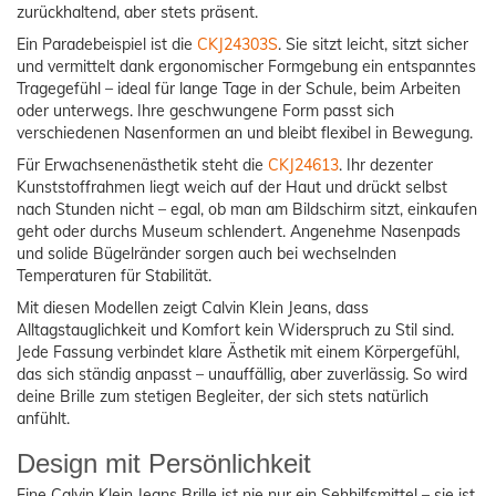
zurückhaltend, aber stets präsent.
Ein Paradebeispiel ist die
CKJ24303S
. Sie sitzt leicht, sitzt sicher
und vermittelt dank ergonomischer Formgebung ein entspanntes
Tragegefühl – ideal für lange Tage in der Schule, beim Arbeiten
oder unterwegs. Ihre geschwungene Form passt sich
verschiedenen Nasenformen an und bleibt flexibel in Bewegung.
Für Erwachsenenästhetik steht die
CKJ24613
. Ihr dezenter
Kunststoffrahmen liegt weich auf der Haut und drückt selbst
nach Stunden nicht – egal, ob man am Bildschirm sitzt, einkaufen
geht oder durchs Museum schlendert. Angenehme Nasenpads
und solide Bügelränder sorgen auch bei wechselnden
Temperaturen für Stabilität.
Mit diesen Modellen zeigt Calvin Klein Jeans, dass
Alltagstauglichkeit und Komfort kein Widerspruch zu Stil sind.
Jede Fassung verbindet klare Ästhetik mit einem Körpergefühl,
das sich ständig anpasst – unauffällig, aber zuverlässig. So wird
deine Brille zum stetigen Begleiter, der sich stets natürlich
anfühlt.
Design mit Persönlichkeit
Eine Calvin Klein Jeans Brille ist nie nur ein Sehhilfsmittel – sie ist