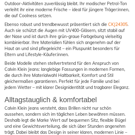
Outdoor-Aktivitäten zuverlässig bleibt. Ihr modischer Petrol-Ton
verleiht ihr eine moderne Frische – ideal für jüngere Träger:innen,
die auf Coolness setzen.
Ebenso robust und trendbewusst präsentiert sich die
CKJ24305
.
Auch sie schützt die Augen mit UV400-Gläsern, sitzt stabil auf
der Nase und ist durch ihre grün-graue Farbgebung vielseitig
kombinierbar. Ihre Materialien fühlen sich angenehm auf der
Haut an und sind pflegeleicht – ein Pluspunkt besonders für
Eltern und Lifestyle-Käufer:innen.
Beide Modelle stehen stellvertretend für den Anspruch von
Calvin Klein Jeans: langlebige Fassungen in modernen Formen,
die durch ihre Materialwahl Haltbarkeit, Komfort und Stil
gleichermaßen garantieren. Perfekt für jede Familie und bei
jedem Wetter – mit klarer Designidentität und tragbarer Eleganz.
Alltagstauglich & komfortabel
Calvin Klein Jeans versteht, dass Brillen nicht nur schön
aussehen, sondern sich im täglichen Leben bewähren müssen.
Deshalb legt die Marke Wert auf bequemen Sitz, flexible Bügel
und eine Gewichtsverteilung, die sich über Stunden angenehm
trägt. Dabei bleibt das Design in seiner klaren, modernen Linie –