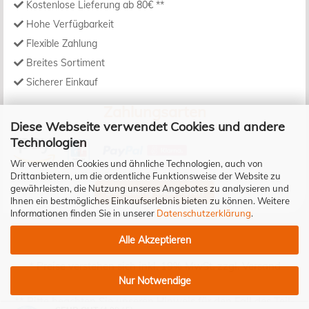
Kostenlose Lieferung ab 80€ **
Hohe Verfügbarkeit
Flexible Zahlung
Breites Sortiment
Sicherer Einkauf
Zahlungsarten
Diese Webseite verwendet Cookies und andere
Technologien
Wir verwenden Cookies und ähnliche Technologien, auch von
Drittanbietern, um die ordentliche Funktionsweise der Website zu
gewährleisten, die Nutzung unseres Angebotes zu analysieren und
Bestellung widerrufen
Ihnen ein bestmögliches Einkaufserlebnis bieten zu können. Weitere
Informationen finden Sie in unserer
Datenschutzerklärung
.
Alle Akzeptieren
* Preise verstehen sich inkl. 19% MwSt. zzgl.
Versand
Nur Notwendige
** Bitte beachten Sie unseren Hinweis für den Fall des Teil-