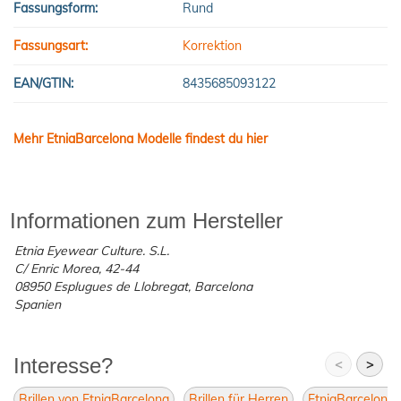
Fassungsform:
Rund
Fassungsart:
Korrektion
EAN/GTIN:
8435685093122
Mehr EtniaBarcelona Modelle findest du hier
Informationen zum Hersteller
Etnia Eyewear Culture. S.L.
C/ Enric Morea, 42-44
08950 Esplugues de Llobregat, Barcelona
Spanien
Interesse?
<
>
Brillen von EtniaBarcelona
Brillen für Herren
EtniaBarcelona 