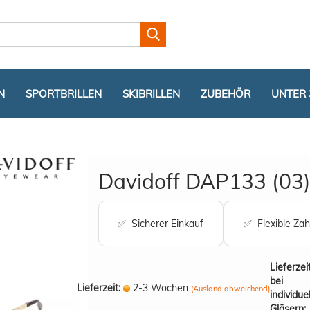
Lieferland
N
SPORTBRILLEN
SKIBRILLEN
ZUBEHÖR
UNTER 
Davidoff DAP133 (03) 
✅ Sicherer Einkauf
✅ Flexible Zah
Konto er
Passwor
Lieferzei
bei
Lieferzeit:
2-3 Wochen
(Ausland abweichend)
individue
Gläsern: