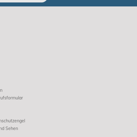
en
ufsformular
nschutzengel
und Sehen