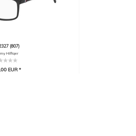
2327 (807)
y Hilfiger
,00 EUR *
-20%