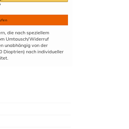
ufen
ern, die nach speziellem
vom Umtausch/Widerruf
den unabhängig von der
 Dioptrien) nach individueller
tet.