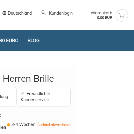
Warenkorb
Deutschland
Kundenlogin
0,00 EUR
30 EURO
BLOG
Herren Brille
✅ Freundlicher
lung
Kundenservice
stellen
t vergessen?
t
3-4 Wochen
(Ausland abweichend)
llen