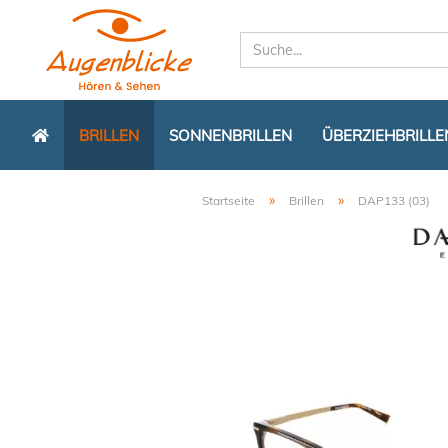
BRILLEN
SONNENBRILLEN
ÜBERZIEHBRILLE
»
»
Startseite
Brillen
DAP133 (03)