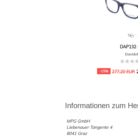
DAP132 (
Davidof
2
-15%
277,20 EUR
Informationen zum Her
MPG GmbH
Liebenauer Tangente 4
8041 Graz