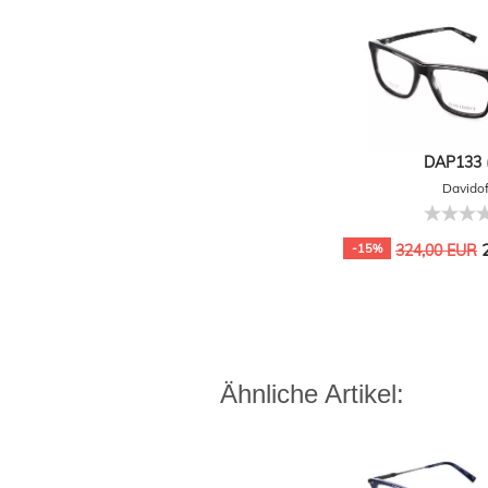
DAP133 (
Davidof
2
-15%
324,00 EUR
Ähnliche Artikel: