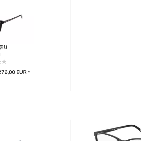
01)
f
76,00 EUR *