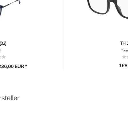
02)
TH 
f
Tomm
168
36,00 EUR *
steller