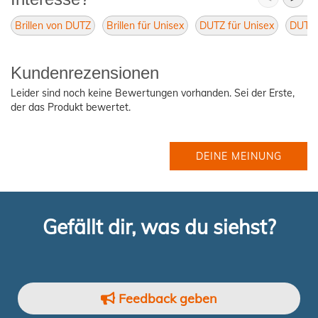
Brillen von DUTZ
Brillen für Unisex
DUTZ für Unisex
DUTZ B
Kundenrezensionen
Leider sind noch keine Bewertungen vorhanden. Sei der Erste,
der das Produkt bewertet.
DEINE MEINUNG
Gefällt dir, was du siehst?
Feedback geben