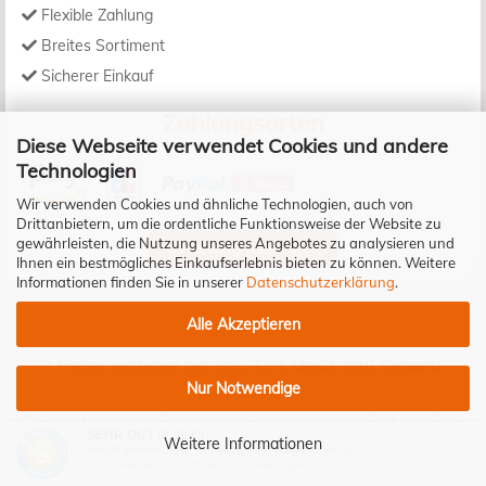
Flexible Zahlung
Breites Sortiment
Sicherer Einkauf
Zahlungsarten
Diese Webseite verwendet Cookies und andere
Technologien
Wir verwenden Cookies und ähnliche Technologien, auch von
Drittanbietern, um die ordentliche Funktionsweise der Website zu
gewährleisten, die Nutzung unseres Angebotes zu analysieren und
Bestellung widerrufen
Ihnen ein bestmögliches Einkaufserlebnis bieten zu können. Weitere
Informationen finden Sie in unserer
Datenschutzerklärung
.
Alle Akzeptieren
* Preise verstehen sich inkl. 19% MwSt. zzgl.
Versand
Nur Notwendige
** Bitte beachten Sie unseren Hinweis für den Fall des Teil-
SEHR GUT
(4.98 / 5)
Widerrufs!
Weitere Informationen
aus
40
Bewertungen bei: google.de, shopvote.de ⓘ
Informationen zur Echtheit der Bewertungen
Internetshop
by Gambio.de © 2023