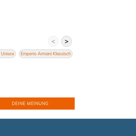
<
>
r Unisex
Emporio Armani Klassisch
Brillen Klassisch
Unisex Kla
DEINE MEINUNG