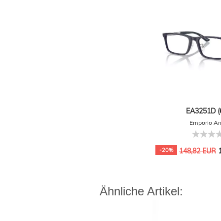
EA3251D (
Emporio A
1
-20%
148,82 EUR
Ähnliche Artikel: