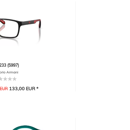
33 (5997)
rio Armani
133,00 EUR *
 EUR
-20%
1