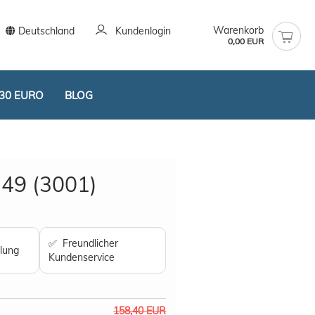
Warenkorb
Deutschland
Kundenlogin
0,00 EUR
30 EURO
BLOG
49 (3001)
stellen
✅ Freundlicher
lung
t vergessen?
Kundenservice
158,40 EUR