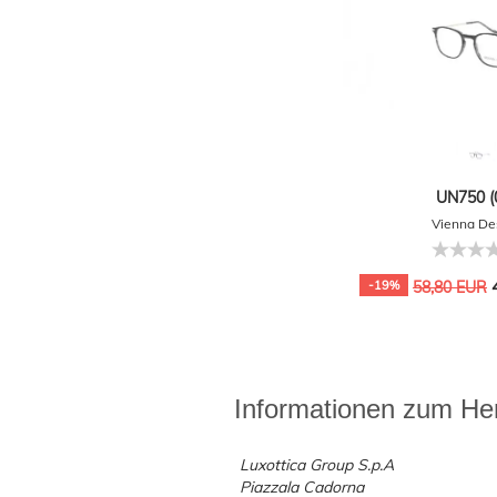
UN750 (
Vienna De
4
-19%
58,80 EUR
Informationen zum Her
Luxottica Group S.p.A
Piazzala Cadorna