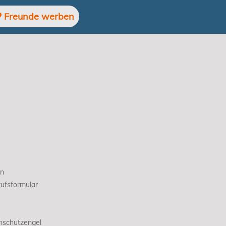
Freunde werben
en
ufsformular
nschutzengel