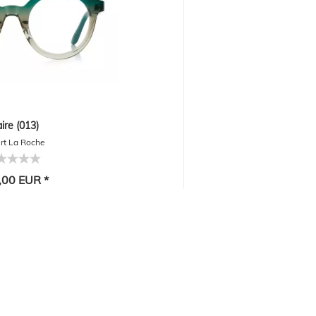
ire (013)
rt La Roche
,00 EUR *