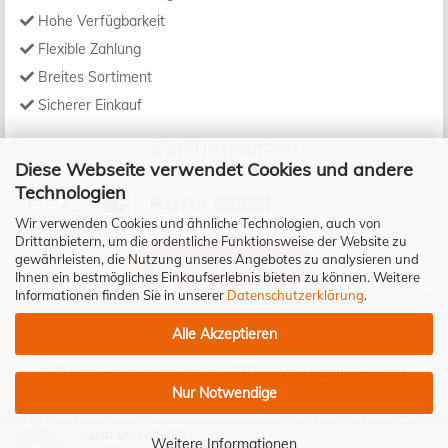
Hohe Verfügbarkeit
Flexible Zahlung
Breites Sortiment
Sicherer Einkauf
Zahlungsarten
Diese Webseite verwendet Cookies und andere
Technologien
Wir verwenden Cookies und ähnliche Technologien, auch von
Drittanbietern, um die ordentliche Funktionsweise der Website zu
gewährleisten, die Nutzung unseres Angebotes zu analysieren und
Bestellung widerrufen
Ihnen ein bestmögliches Einkaufserlebnis bieten zu können. Weitere
Informationen finden Sie in unserer
Datenschutzerklärung
.
Alle Akzeptieren
* Preise verstehen sich inkl. 19% MwSt. zzgl.
Versand
Nur Notwendige
** Bitte beachten Sie unseren Hinweis für den Fall des Teil-
SEHR GUT
(4.98 / 5)
Widerrufs!
Weitere Informationen