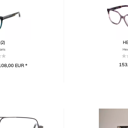
(2)
HE
aris
Hec
153
08,00 EUR *