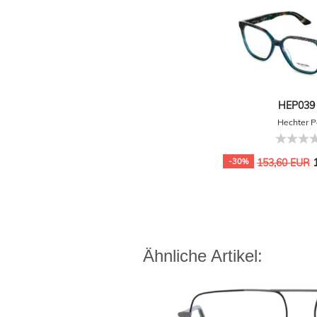
HEP039 
Hechter P
1
-30%
153,60 EUR
Ähnliche Artikel: