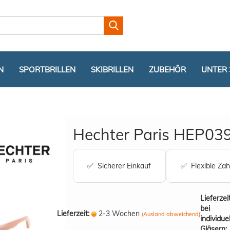
Lieferland
N
SPORTBRILLEN
SKIBRILLEN
ZUBEHÖR
UNTER 
Hechter Paris HEP039
✅ Sicherer Einkauf
✅ Flexible Zah
Konto er
Passwor
Lieferzei
bei
Lieferzeit:
2-3 Wochen
(Ausland abweichend)
individue
Gläsern: