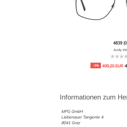
4839 (0
Andy Wo
4
-3%
499,20 EUR
Informationen zum Her
MPG GmbH
Liebenauer Tangente 4
8041 Graz