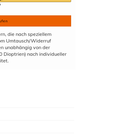
ufen
ern, die nach speziellem
vom Umtausch/Widerruf
den unabhängig von der
 Dioptrien) nach individueller
tet.