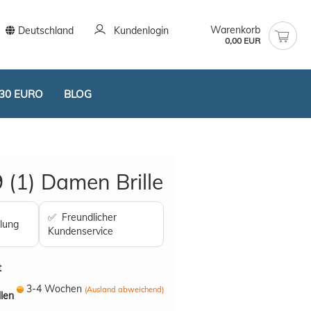
Warenkorb
Deutschland
Kundenlogin
0,00 EUR
30 EURO
BLOG
 (1) Damen Brille
✅ Freundlicher
lung
Kundenservice
stellen
t vergessen?
t
3-4 Wochen
(Ausland abweichend)
llen