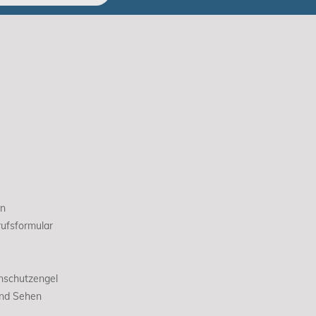
en
ufsformular
nschutzengel
und Sehen