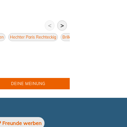
<
>
en
Hechter Paris Rechteckig
Brillen Rechteckig
Damen Rechte
DEINE MEINUNG
Freunde werben