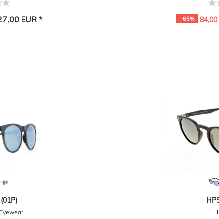
7,00 EUR *
-65%
84,00
(01P)
HPS
 Eyewear