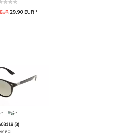
29,90 EUR *
 EUR
-30%
08118 (3)
HIS POL
R