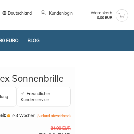
Warenkorb
Deutschland
Kundenlogin
0,00 EUR
30 EURO
BLOG
ex Sonnenbrille
✅ Freundlicher
lung
Kundenservice
stellen
t vergessen?
eit:
2-3 Wochen
(Ausland abweichend)
84,00 EUR