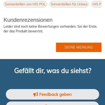
Sonnenbrillen von HIS POL
Sonnenbrillen für Unisex
HIS POL
Kundenrezensionen
Leider sind noch keine Bewertungen vorhanden. Sei der Erste,
der das Produkt bewertet.
DEINE MEINUNG
Gefällt dir, was du siehst?
Feedback geben