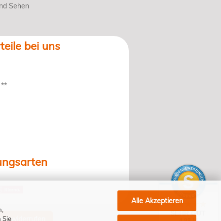
und Sehen
teile bei uns
 **
ungsarten
Alle Akzeptieren
n,
SEHR GUT
 Sie
ung widerrufen
4.98 / 5