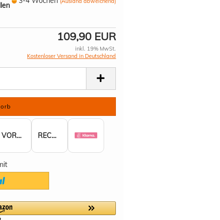
3-4 Wochen
(Ausland abweichend)
llen
109,90 EUR
inkl. 19% MwSt.
Kostenloser Versand in Deutschland
VORKASSE
RECHNUNG
mit