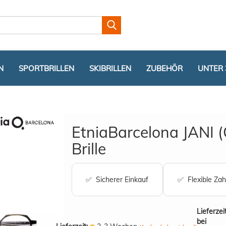
Lieferland
N
SPORTBRILLEN
SKIBRILLEN
ZUBEHÖR
UNTER 
EtniaBarcelona JANI 
Brille
Konto er
✅ Sicherer Einkauf
✅ Flexible Zah
Passwor
Lieferzei
bei