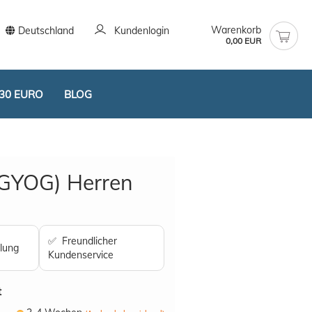
Warenkorb
Deutschland
Kundenlogin
0,00 EUR
30 EURO
BLOG
(GYOG) Herren
stellen
✅ Freundlicher
lung
t vergessen?
Kundenservice
t