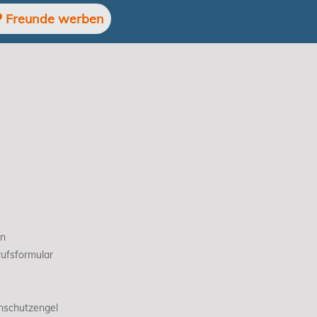
Freunde werben
en
ufsformular
nschutzengel