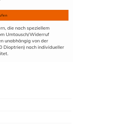
ufen
ern, die nach speziellem
vom Umtausch/Widerruf
den unabhängig von der
 Dioptrien) nach individueller
tet.