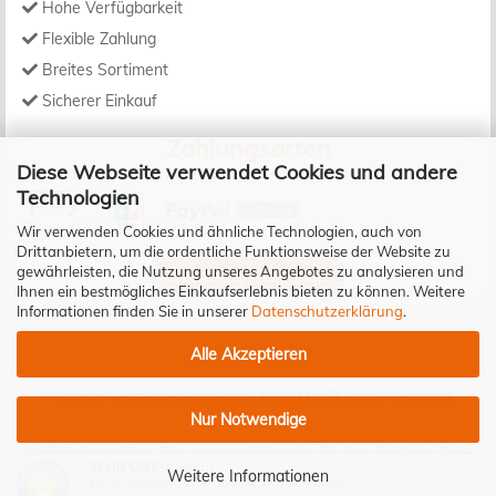
Hohe Verfügbarkeit
Flexible Zahlung
Breites Sortiment
Sicherer Einkauf
Zahlungsarten
Diese Webseite verwendet Cookies und andere
Technologien
Wir verwenden Cookies und ähnliche Technologien, auch von
Drittanbietern, um die ordentliche Funktionsweise der Website zu
gewährleisten, die Nutzung unseres Angebotes zu analysieren und
Bestellung widerrufen
Ihnen ein bestmögliches Einkaufserlebnis bieten zu können. Weitere
Informationen finden Sie in unserer
Datenschutzerklärung
.
Alle Akzeptieren
* Preise verstehen sich inkl. 19% MwSt. zzgl.
Versand
Nur Notwendige
** Bitte beachten Sie unseren Hinweis für den Fall des Teil-
SEHR GUT
(4.98 / 5)
Widerrufs!
Weitere Informationen
aus
40
Bewertungen bei: google.de, shopvote.de ⓘ