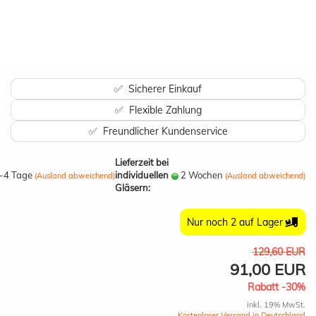
✅ Sicherer Einkauf
✅ Flexible Zahlung
✅ Freundlicher Kundenservice
Lieferzeit bei
-4 Tage
individuellen
2 Wochen
(Ausland abweichend)
(Ausland abweichend)
Gläsern:
Nur noch 2 auf Lager
129,60 EUR
91,00 EUR
Rabatt -30%
inkl. 19% MwSt.
Kostenloser Versand in Deutschland