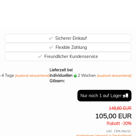
✅ Sicherer Einkauf
✅ Flexible Zahlung
✅ Freundlicher Kundenservice
Lieferzeit bei
-4 Tage
individuellen
2 Wochen
(Ausland abweichend)
(Ausland abweichend)
Gläsern:
Nur noch 1 auf Lager
148,80 EUR
105,00 EUR
Rabatt -30%
inkl. 19% MwSt.
Kostenloser Versand in Deutschland