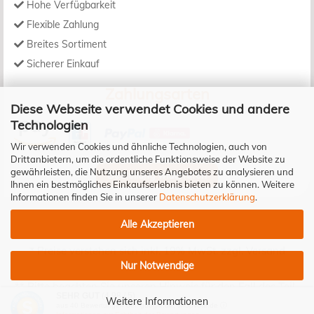
Hohe Verfügbarkeit
Flexible Zahlung
Breites Sortiment
Sicherer Einkauf
Zahlungsarten
Diese Webseite verwendet Cookies und andere
Technologien
Wir verwenden Cookies und ähnliche Technologien, auch von
Drittanbietern, um die ordentliche Funktionsweise der Website zu
gewährleisten, die Nutzung unseres Angebotes zu analysieren und
Bestellung widerrufen
Ihnen ein bestmögliches Einkaufserlebnis bieten zu können. Weitere
Informationen finden Sie in unserer
Datenschutzerklärung
.
Alle Akzeptieren
* Preise verstehen sich inkl. 19% MwSt. zzgl.
Versand
Nur Notwendige
** Bitte beachten Sie unseren Hinweis für den Fall des Teil-
SEHR GUT
(4.98 / 5)
Widerrufs!
Weitere Informationen
aus
40
Bewertungen bei: google.de, shopvote.de ⓘ