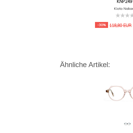
KNP249 
Kioto Nak
-30%
118,80 EUR
Ähnliche Artikel: