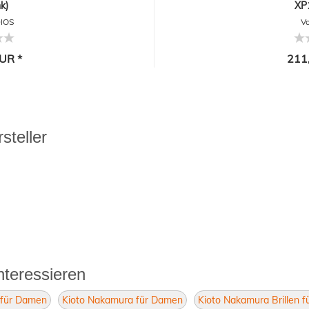
k)
XP
DIOS
V
UR *
211
steller
nteressieren
n für Damen
Kioto Nakamura für Damen
Kioto Nakamura Brillen 