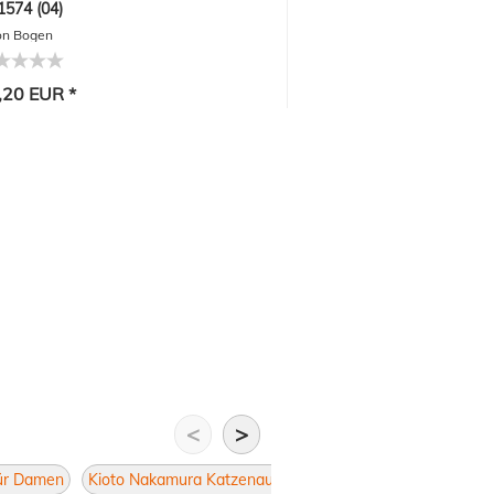
1574 (04)
on Bogen
,20 EUR *
<
>
für Damen
Kioto Nakamura Katzenauge
Brillen Katzenauge
Da