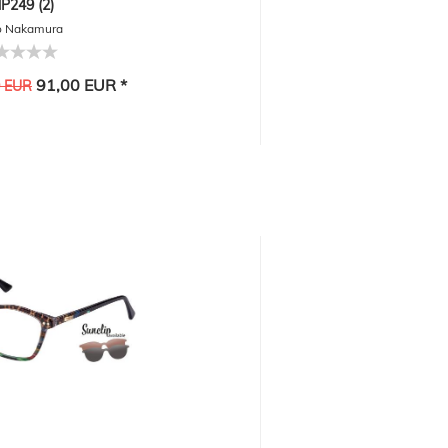
P249 (2)
o Nakamura
91,00 EUR *
0 EUR