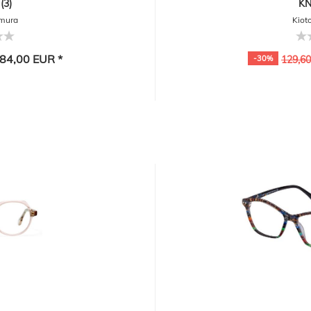
(3)
KN
amura
Kiot
84,00 EUR *
-30%
129,6