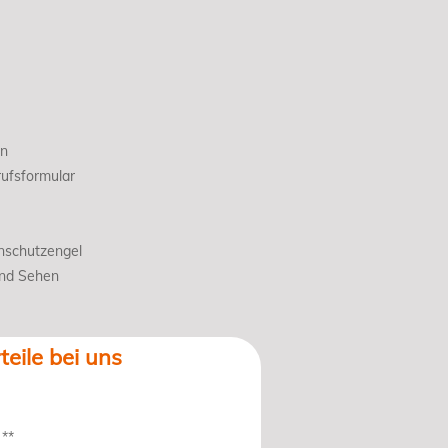
en
ufsformular
nschutzengel
und Sehen
teile bei uns
 **