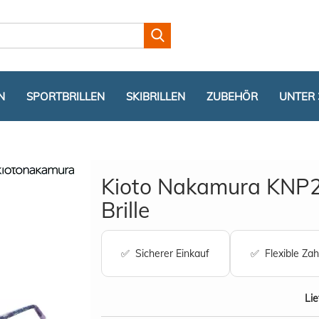
Lieferland
N
SPORTBRILLEN
SKIBRILLEN
ZUBEHÖR
UNTER 
Kioto Nakamura KNP
Brille
Konto er
✅ Sicherer Einkauf
✅ Flexible Zah
Passwor
Lie