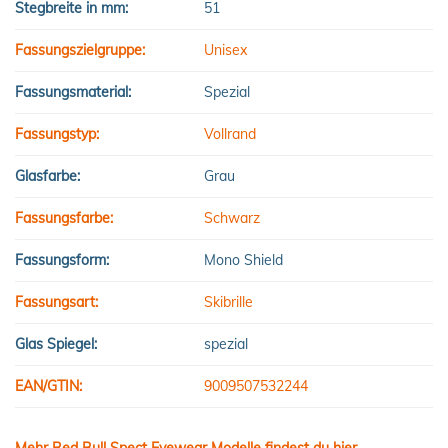
Stegbreite in mm:
51
Fassungszielgruppe:
Unisex
Fassungsmaterial:
Spezial
Fassungstyp:
Vollrand
Glasfarbe:
Grau
Fassungsfarbe:
Schwarz
Fassungsform:
Mono Shield
Fassungsart:
Skibrille
Glas Spiegel:
spezial
EAN/GTIN:
9009507532244
Mehr Red Bull Spect Eyewear Modelle findest du hier