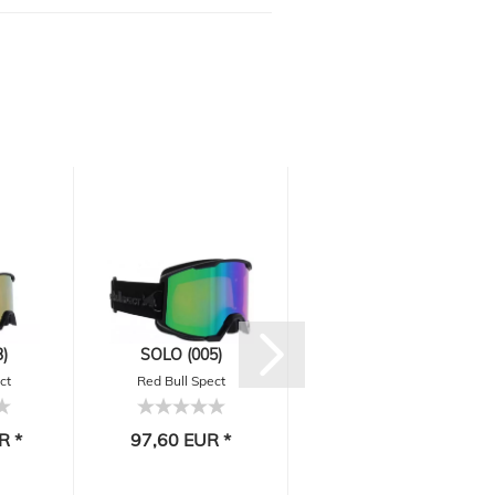
)
SOLO (005)
SOLO (005BU2)
ct
Red Bull Spect
Red Bull Spect
Eyewear
Eyewear
R *
97,60 EUR *
97,60 EUR *