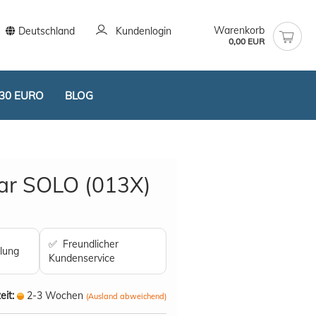
Warenkorb
Deutschland
Kundenlogin
0,00 EUR
30 EURO
BLOG
ar SOLO (013X)
stellen
✅ Freundlicher
lung
t vergessen?
Kundenservice
eit:
2-3 Wochen
(Ausland abweichend)