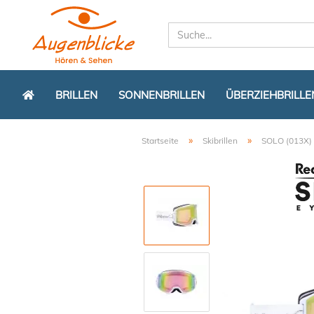
BRILLEN
SONNENBRILLEN
ÜBERZIEHBRILLE
»
»
Startseite
Skibrillen
SOLO (013X)