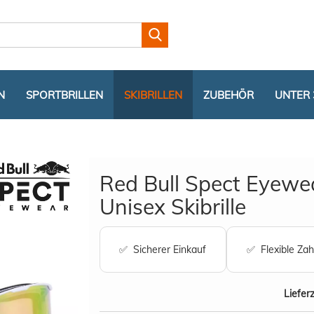
Lieferland
N
SPORTBRILLEN
SKIBRILLEN
ZUBEHÖR
UNTER 
Red Bull Spect Eyewe
Unisex Skibrille
Konto er
✅ Sicherer Einkauf
✅ Flexible Zah
Passwor
Lieferz