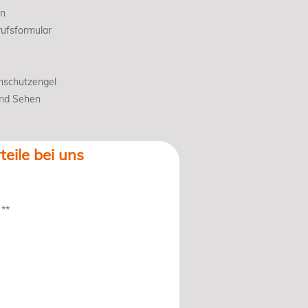
en
ufsformular
nschutzengel
und Sehen
teile bei uns
 **