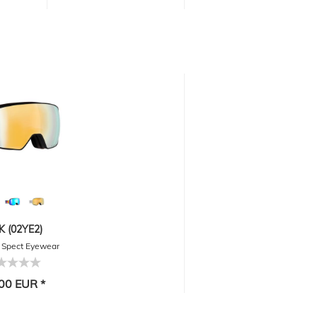
K (02YE2)
l Spect Eyewear
R
00 EUR *