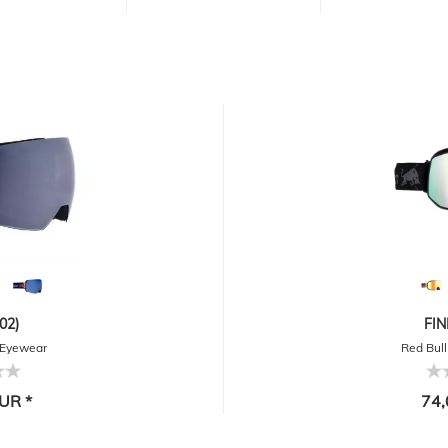
02)
FIN
 Eyewear
Red Bul
UR *
74,