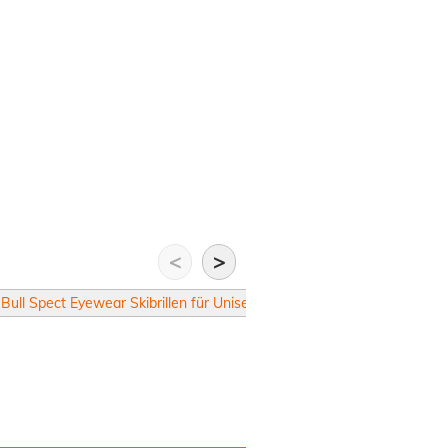
<
>
Bull Spect Eyewear Skibrillen für Unisex
Red Bull Spect Eyewear M