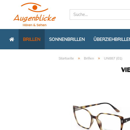
BRILLEN
SONNENBRILLEN
ÜBERZIEHBRILLE
»
»
Startseite
Brillen
UN887 (01)