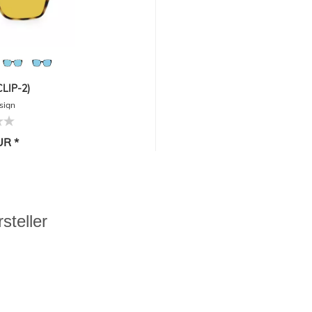
LIP-2)
sign
UR *
steller