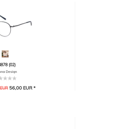
878 (02)
nna Design
56,00 EUR *
 EUR
-20%