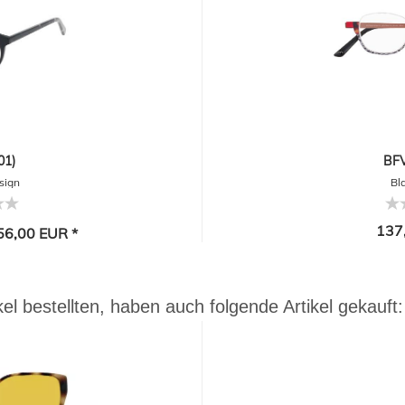
01)
BFV
sign
Bl
137
6,00 EUR *
el bestellten, haben auch folgende Artikel gekauft: