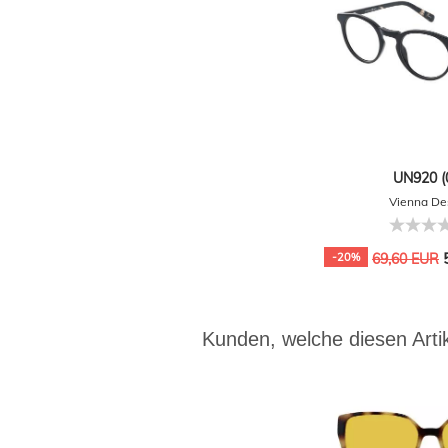
UN920 (
Vienna De
5
-20%
69,60 EUR
Kunden, welche diesen Artik