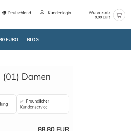
Warenkorb
Deutschland
Kundenlogin
0,00 EUR
30 EURO
BLOG
 (01) Damen
stellen
✅ Freundlicher
lung
t vergessen?
Kundenservice
88,80 EUR