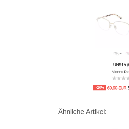
UN915 (
Vienna De
5
-20%
69,60 EUR
Ähnliche Artikel: