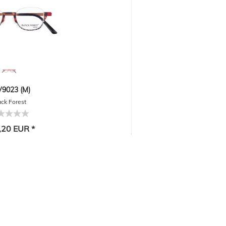
9023 (M)
ack Forest
,20 EUR *
-30%
1