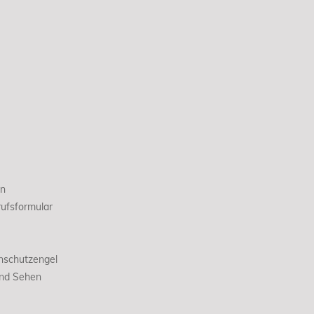
en
ufsformular
nschutzengel
und Sehen