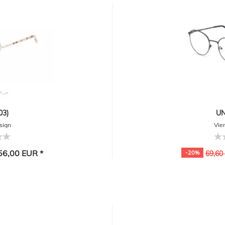
03)
UN
sign
Vie
6,00 EUR *
-20%
69,60