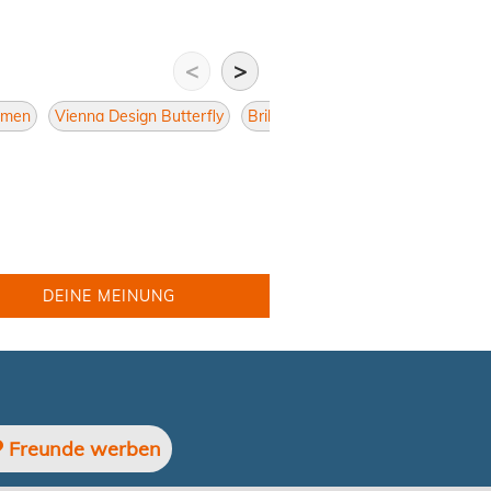
<
>
Damen
Vienna Design Butterfly
Brillen Butterfly
Damen Butterf
DEINE MEINUNG
Freunde werben