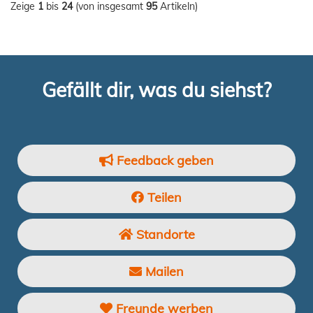
Zeige
1
bis
24
(von insgesamt
95
Artikeln)
Gefällt dir, was du siehst?
Feedback geben
Teilen
Standorte
Mailen
Freunde werben