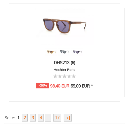
DHS213 (6)
Hechter Paris
-30%
98,40 EUR
69,00 EUR *
Seite:
1
2
3
4
...
17
[>]