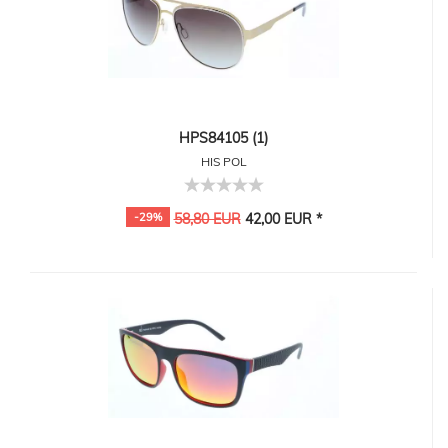
HPS84105 (1)
HIS POL
-29%
58,80 EUR
42,00 EUR *