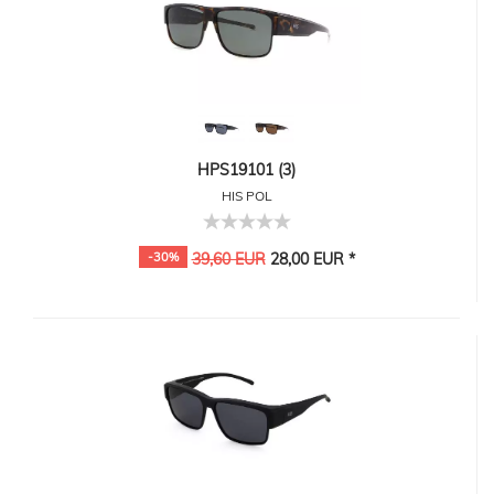
HPS19101 (3)
HIS POL
-30%
39,60 EUR
28,00 EUR *