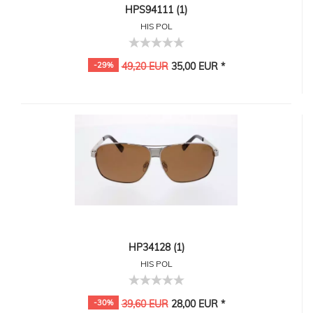
HPS94111 (1)
HIS POL
-29%
49,20 EUR
35,00 EUR *
HP34128 (1)
HIS POL
-30%
39,60 EUR
28,00 EUR *