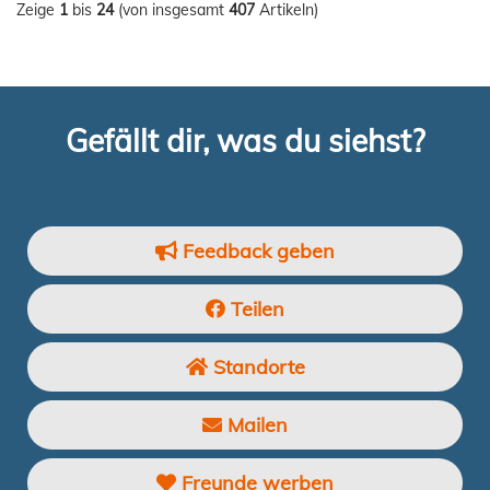
Zeige
1
bis
24
(von insgesamt
407
Artikeln)
Gefällt dir, was du siehst?
Feedback geben
Teilen
Standorte
Mailen
Freunde werben