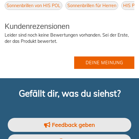
Sonnenbrillen von HIS POL
Sonnenbrillen für Herren
HIS POL
Kundenrezensionen
Leider sind noch keine Bewertungen vorhanden. Sei der Erste,
der das Produkt bewertet.
DEINE MEINUNG
Gefällt dir, was du siehst?
Feedback geben