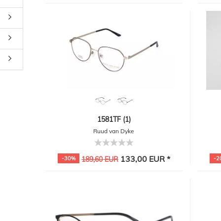
1581TF (1)
Ruud van Dyke
133,00 EUR *
-30%
189,60 EUR
-2