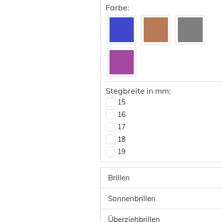
50
Farbe:
51
52
53
54
55
59
Stegbreite in mm:
15
16
17
18
19
20
21
Brillen
22
Sonnenbrillen
23
25
Überziehbrillen