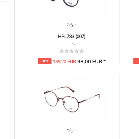
HPL783 (007)
HIS
98,00 EUR *
-30%
139,20 EUR
-