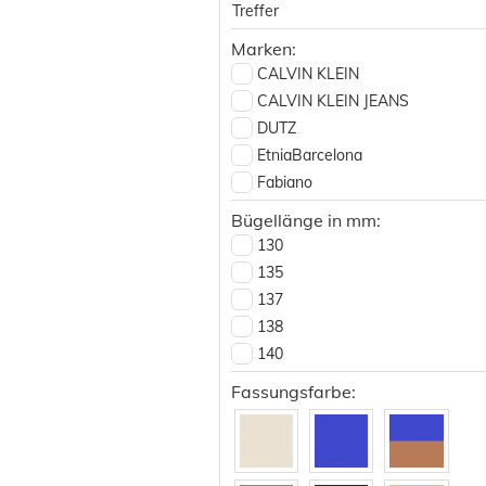
Treffer
Marken:
CALVIN KLEIN
CALVIN KLEIN JEANS
DUTZ
EtniaBarcelona
Fabiano
Götti Dimension
Bügellänge in mm:
Götti Perspective
130
Götti Switzerland
135
Hechter Paris
137
HIS
138
HIS POL
140
Ic! Berlin
142
Fassungsfarbe:
JB By Jerome Boateng
145
Jette
148
Moxxi
150
Red Bull Spect Eyewear