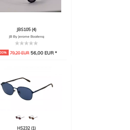
JBS105 (4)
JB By Jerome Boateng
56,00 EUR *
-30%
79,20 EUR
HS232 (1)