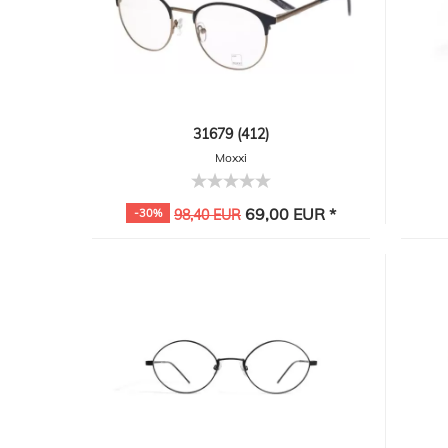
31679 (412)
Moxxi
69,00 EUR *
-30%
98,40 EUR