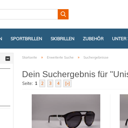
Lieferland
N
SPORTBRILLEN
SKIBRILLEN
ZUBEHÖR
UNTER 
»
»
Startseite
Erweiterte Suche
Suchergebnisse
Dein Suchergebnis für "Uni
Seite:
1
2
3
4
[>]
Konto er
Passwor