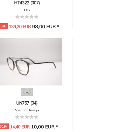
HT4322 (007)
HIS
98,00 EUR *
30%
139,20 EUR
UN757 (04)
Vienna Design
10,00 EUR *
-31%
14,40 EUR