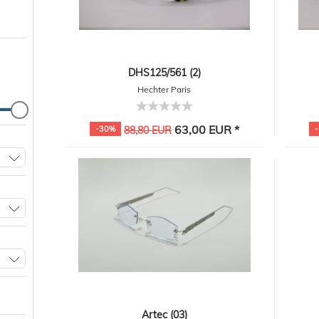
DHS125/561 (2)
Hechter Paris
63,00 EUR *
-30%
88,80 EUR
Artec (03)