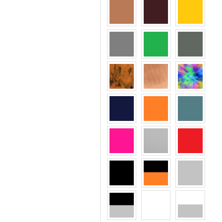
Robert La Roche
Ruud van Dyke
Titan Flex
Tom´s Design
Vienna Design
Von Bogen