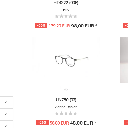
HT4322 (006)
HIS
98,00 EUR *
-30%
139,20 EUR
-
UN750 (02)
Vienna Design
48,00 EUR *
-19%
58,80 EUR