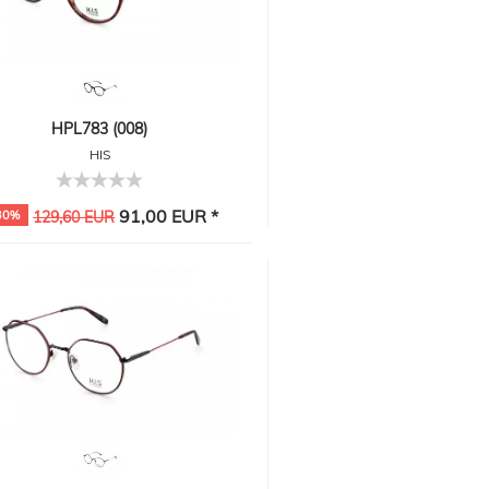
HPL783 (008)
HIS
91,00 EUR *
30%
129,60 EUR