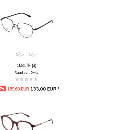
1581TF (3)
Ruud van Dyke
133,00 EUR *
0%
189,60 EUR