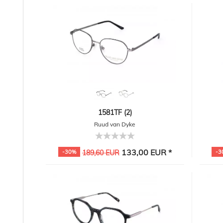
1581TF (2)
Ruud van Dyke
133,00 EUR *
-30%
189,60 EUR
-3