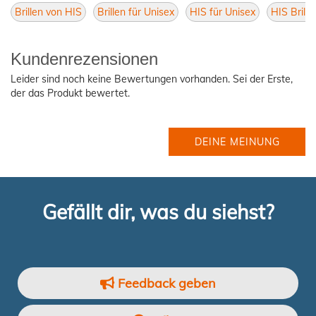
Brillen von HIS
Brillen für Unisex
HIS für Unisex
HIS Brille
Kundenrezensionen
Leider sind noch keine Bewertungen vorhanden. Sei der Erste,
der das Produkt bewertet.
DEINE MEINUNG
Gefällt dir, was du siehst?
Feedback geben