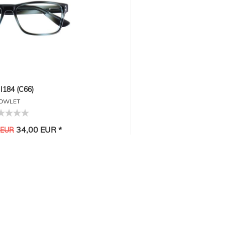
184 (C66)
OWLET
34,00 EUR *
 EUR
-3%
3