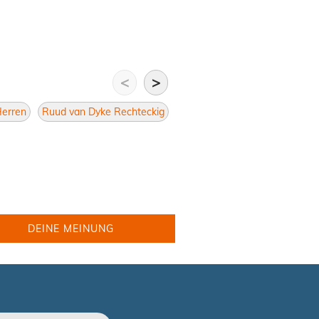
<
>
Herren
Ruud van Dyke Rechteckig
Brillen Rechteckig
Herren R
DEINE MEINUNG