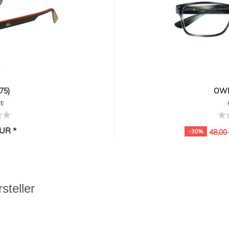
75)
OWII
TE
UR *
-30%
48,00
steller