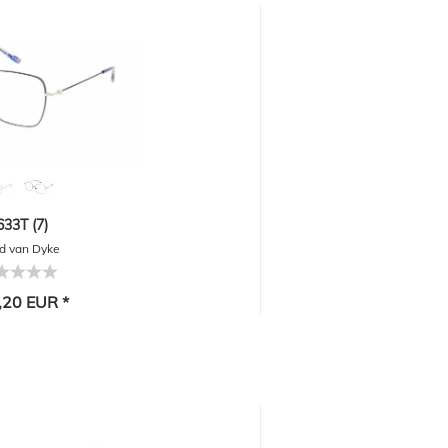
633T (7)
d van Dyke
,20 EUR *
-30%
1