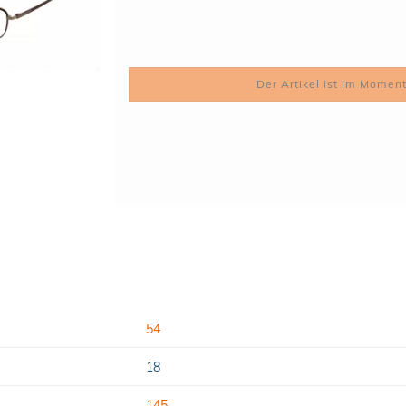
54
18
145