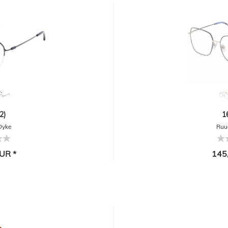
2)
1
Dyke
Ruu
UR *
145