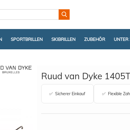
Lieferland
N
SPORTBRILLEN
SKIBRILLEN
ZUBEHÖR
UNTER 
Ruud van Dyke 1405T (
✅ Sicherer Einkauf
✅ Flexible Zah
Konto er
Passwor