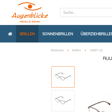
BRILLEN
SONNENBRILLEN
ÜBERZIEHBRILLE
»
»
Startseite
Brillen
1405T (3)