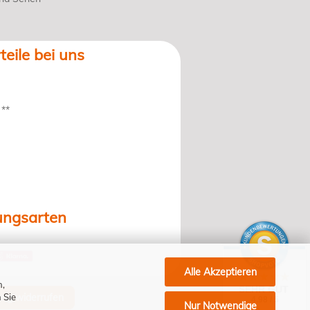
teile bei uns
 **
ungsarten
Alle Akzeptieren
n,
SEHR GUT
 Sie
ung widerrufen
4.98 / 5
Nur Notwendige