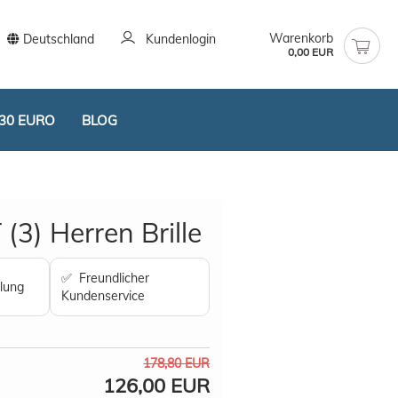
Warenkorb
Deutschland
Kundenlogin
0,00 EUR
30 EURO
BLOG
3) Herren Brille
✅ Freundlicher
lung
Kundenservice
stellen
t vergessen?
178,80 EUR
126,00 EUR