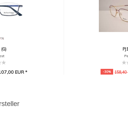
(G)
PJ
est
Pe
07,00 EUR *
-30%
158,40
steller