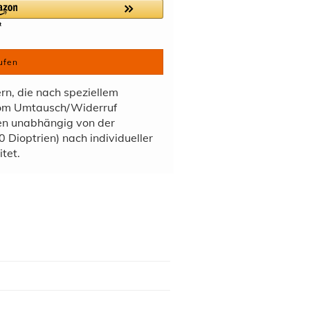
ufen
ern, die nach speziellem
vom Umtausch/Widerruf
den unabhängig von der
 Dioptrien) nach individueller
tet.