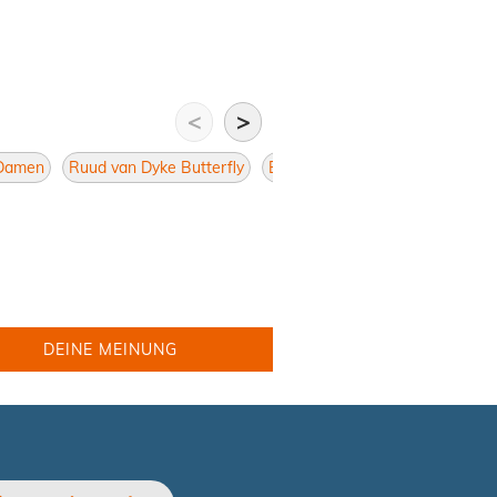
<
>
 Damen
Ruud van Dyke Butterfly
Brillen Butterfly
Damen Butte
DEINE MEINUNG