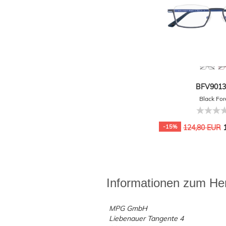
BFV9013 
Black For
1
-15%
124,80 EUR
Informationen zum Her
MPG GmbH
Liebenauer Tangente 4