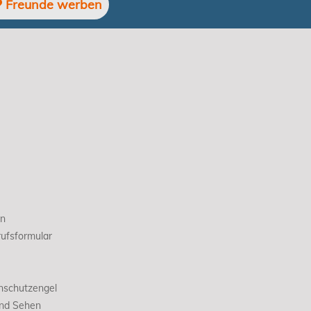
Freunde werben
en
ufsformular
nschutzengel
und Sehen