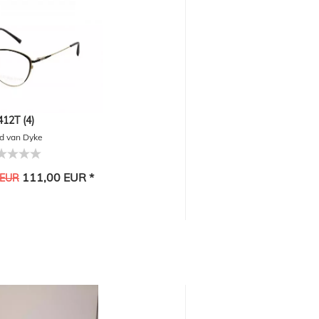
412T (4)
d van Dyke
111,00 EUR *
 EUR