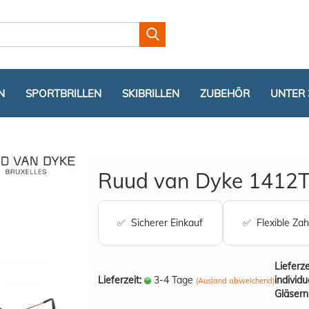
Lieferland
N
SPORTBRILLEN
SKIBRILLEN
ZUBEHÖR
UNTER 
Ruud van Dyke 1412T 
✅ Sicherer Einkauf
✅ Flexible Zah
Konto er
Passwor
Lieferze
Lieferzeit:
3-4 Tage
individu
(Ausland abweichend)
Gläsern