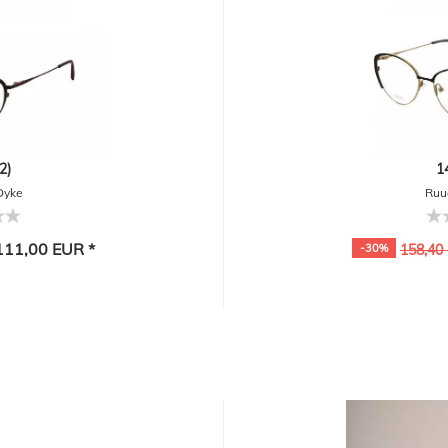
2)
1
Dyke
Ruu
11,00 EUR *
-30%
158,40