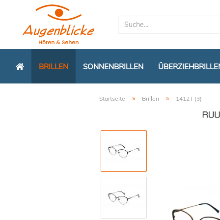
BRILLEN
SONNENBRILLEN
ÜBERZIEHBRILLE
»
»
Startseite
Brillen
1412T (3)