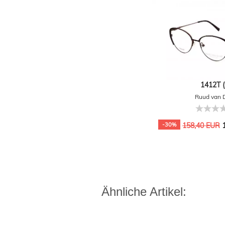
1412T (
Ruud van 
1
-30%
158,40 EUR
Ähnliche Artikel: