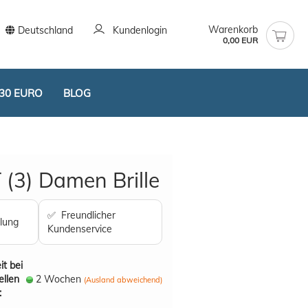
Warenkorb
Deutschland
Kundenlogin
0,00 EUR
30 EURO
BLOG
(3) Damen Brille
✅ Freundlicher
lung
Kundenservice
stellen
t vergessen?
it bei
ellen
2 Wochen
(Ausland abweichend)
: