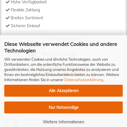
Hohe Verfügbarkeit
Flexible Zahlung
Breites Sortiment
Sicherer Einkauf
Zahlungsarten
Diese Webseite verwendet Cookies und andere
Technologien
Wir verwenden Cookies und ähnliche Technologien, auch von
Drittanbietern, um die ordentliche Funktionsweise der Website zu
gewährleisten, die Nutzung unseres Angebotes zu analysieren und
Bestellung widerrufen
Ihnen ein bestmögliches Einkaufserlebnis bieten zu können. Weitere
Informationen finden Sie in unserer
Datenschutzerklärung
.
Alle Akzeptieren
* Preise verstehen sich inkl. 19% MwSt. zzgl.
Versand
Nur Notwendige
** Bitte beachten Sie unseren Hinweis für den Fall des Teil-
SEHR GUT
(4.98 / 5)
Widerrufs!
Weitere Informationen
aus
40
Bewertungen bei: google.de, shopvote.de ⓘ