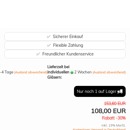
✅ Sicherer Einkauf
✅ Flexible Zahlung
✅ Freundlicher Kundenservice
Lieferzeit bei
-4 Tage
individuellen
2 Wochen
(Ausland abweichend)
(Ausland abweichend)
Gläsern:
Nur noch 1 auf Lager
153,60 EUR
108,00 EUR
Rabatt -30%
inkl. 19% MwSt.
Kostenloser Versand in Deutschland