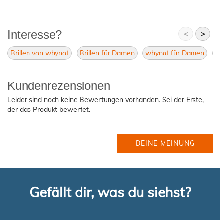
Interesse?
<
>
Brillen von whynot
Brillen für Damen
whynot für Damen
w
Kundenrezensionen
Leider sind noch keine Bewertungen vorhanden. Sei der Erste,
der das Produkt bewertet.
DEINE MEINUNG
Gefällt dir, was du siehst?