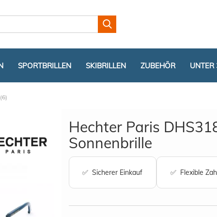
Lieferland
N
SPORTBRILLEN
SKIBRILLEN
ZUBEHÖR
UNTER 
(6)
Hechter Paris DHS31
Sonnenbrille
Konto er
✅ Sicherer Einkauf
✅ Flexible Zah
Passwor