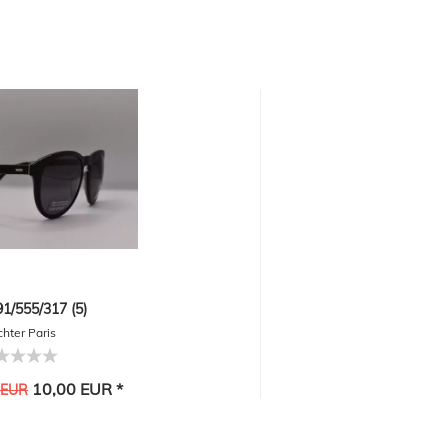
/555/317 (5)
hter Paris
10,00 EUR *
 EUR
-30%