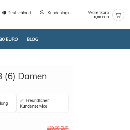
Warenkorb
Deutschland
Kundenlogin
0,00 EUR
30 EURO
BLOG
8 (6) Damen
stellen
✅ Freundlicher
lung
t vergessen?
Kundenservice
129,60 EUR