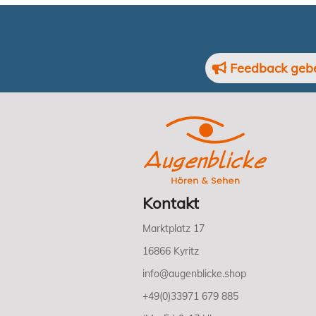
Feedback geb
Kontakt
Marktplatz 17
16866 Kyritz
info@augenblicke.shop
+49(0)33971 679 885