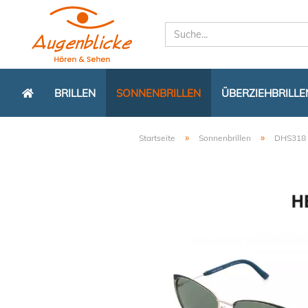
BRILLEN
SONNENBRILLEN
ÜBERZIEHBRILLE
»
»
Startseite
Sonnenbrillen
DHS318 