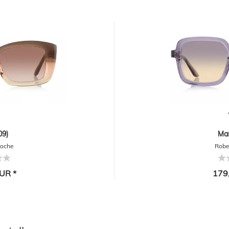
09)
Mar
Roche
Robe
UR *
179