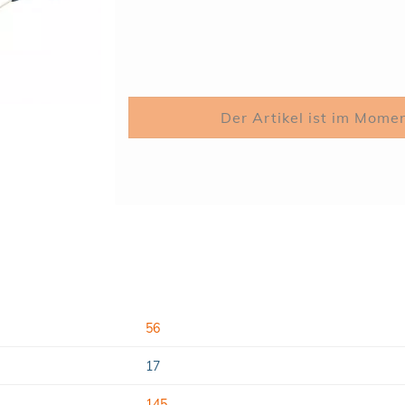
56
17
145