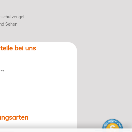
nschutzengel
und Sehen
teile bei uns
 **
ungsarten