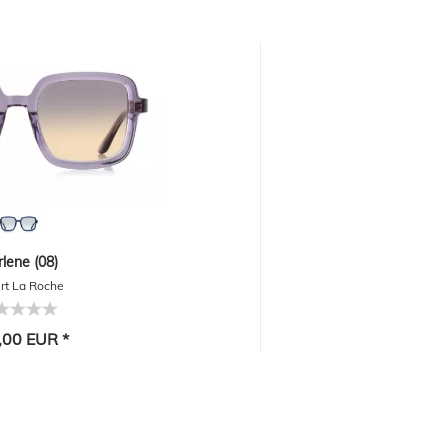
lene (08)
rt La Roche
,00 EUR *
-30%