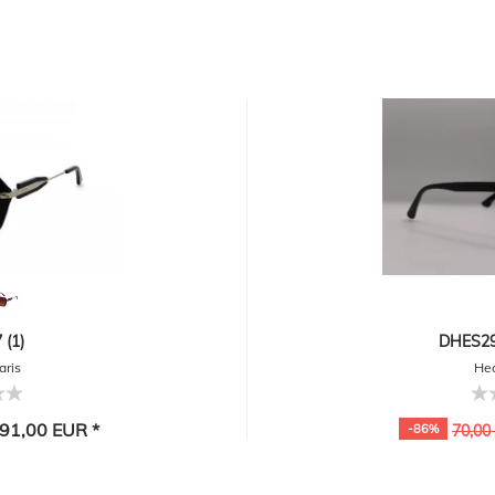
(1)
DHES291
aris
Hec
91,00 EUR *
-86%
70,00