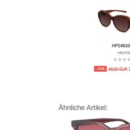
HPS49100
HIS PO
3
-30%
48,00 EUR
Ähnliche Artikel: