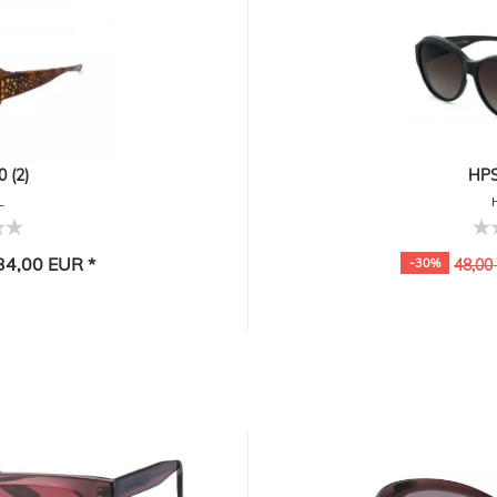
 (2)
HPS
L
4,00 EUR *
-30%
48,00