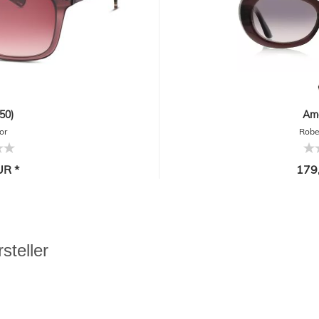
50)
Ama
or
Robe
UR *
179
steller