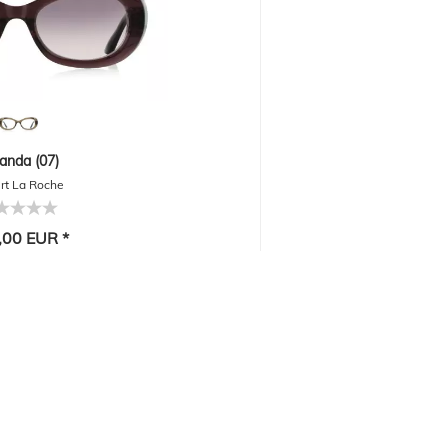
nda (07)
rt La Roche
,00 EUR *
-30%