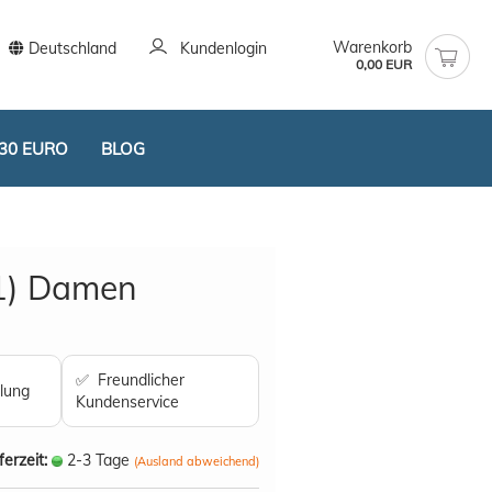
Warenkorb
Deutschland
Kundenlogin
0,00 EUR
30 EURO
BLOG
1) Damen
stellen
✅ Freundlicher
lung
t vergessen?
Kundenservice
ferzeit:
2-3 Tage
(Ausland abweichend)