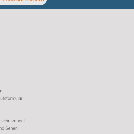
en
ufsformular
nschutzengel
und Sehen