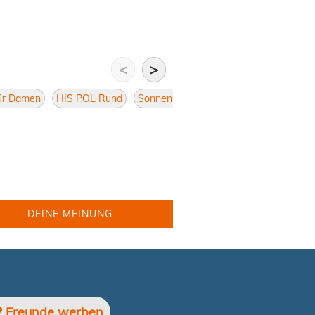
<
>
für Damen
HIS POL Rund
Sonnenbrillen Rund
Damen Rund
DEINE MEINUNG
Freunde werben