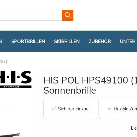
Lieferland
N
SPORTBRILLEN
SKIBRILLEN
ZUBEHÖR
UNTER 
0 (1)
HIS POL HPS49100 (
Sonnenbrille
Konto er
✅ Sicherer Einkauf
✅ Flexible Zah
Passwor
Lie