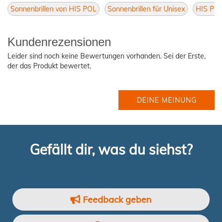
Sonnenbrillen von HIS POL
Sonnenbrillen für Unisex
HIS POL
Kundenrezensionen
Leider sind noch keine Bewertungen vorhanden. Sei der Erste,
der das Produkt bewertet.
DEINE MEINUNG
Gefällt dir, was du siehst?
Feedback geben