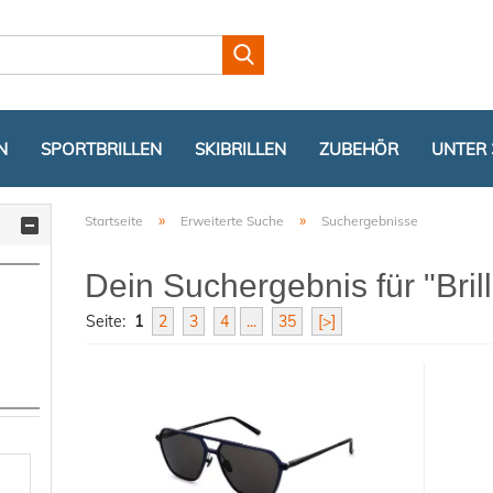
Lieferland
N
SPORTBRILLEN
SKIBRILLEN
ZUBEHÖR
UNTER 
»
»
Startseite
Erweiterte Suche
Suchergebnisse
Dein Suchergebnis für "Bril
Seite:
1
2
3
4
...
35
[>]
Konto er
Passwor