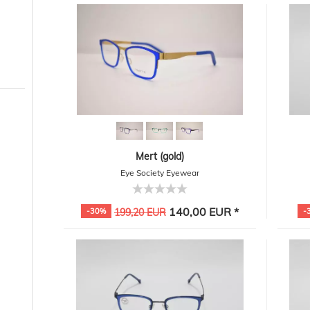
Mert (gold)
Eye Society Eyewear
140,00 EUR *
-30%
199,20 EUR
-