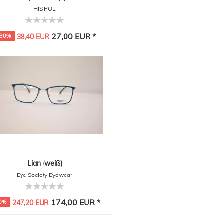
HIS POL
27,00 EUR *
-30%
38,40 EUR
Lian (weiß)
Eye Society Eyewear
174,00 EUR *
0%
247,20 EUR