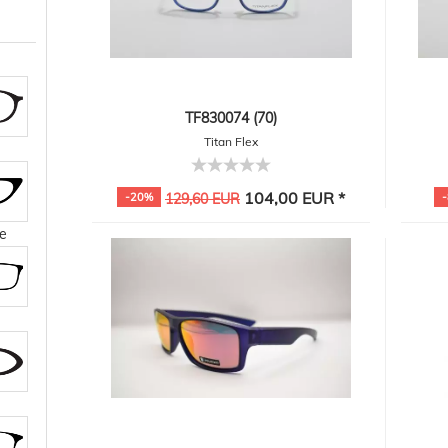
TF830074 (70)
Titan Flex
104,00 EUR *
-20%
129,60 EUR
e