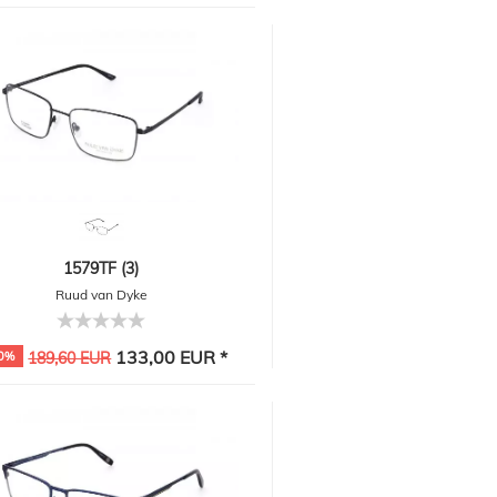
1579TF (3)
Ruud van Dyke
133,00 EUR *
0%
189,60 EUR