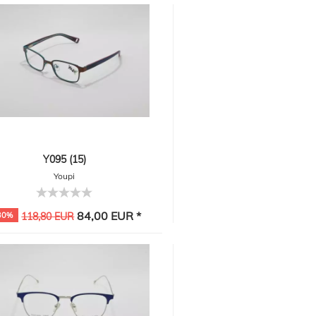
Y095 (15)
Youpi
84,00 EUR *
30%
118,80 EUR