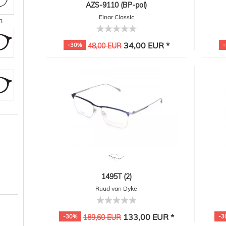
AZS-9110 (BP-pol)
Einar Classic
m
34,00 EUR *
-30%
48,00 EUR
1495T (2)
Ruud van Dyke
133,00 EUR *
-30%
189,60 EUR
-3