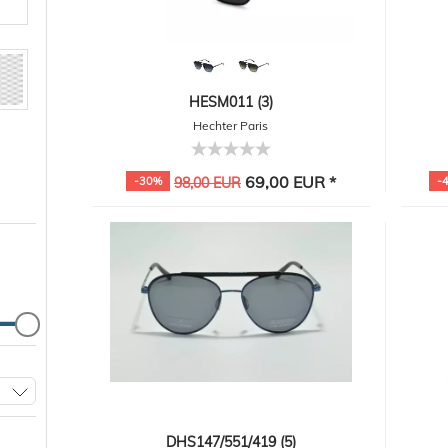
HESM011 (3)
Hechter Paris
69,00 EUR *
-30%
98,00 EUR
-
DHS147/551/419 (5)