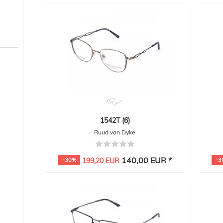
1542T (6)
Ruud van Dyke
140,00 EUR *
-30%
199,20 EUR
-3