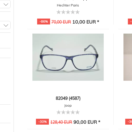
Hechter Paris
10,00 EUR *
-86%
70,00 EUR
82049 (4587)
Joop
90,00 EUR *
-30%
128,40 EUR
-3