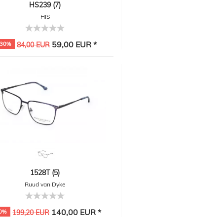
HS239 (7)
HIS
59,00 EUR *
-30%
84,00 EUR
1528T (5)
Ruud van Dyke
140,00 EUR *
0%
199,20 EUR