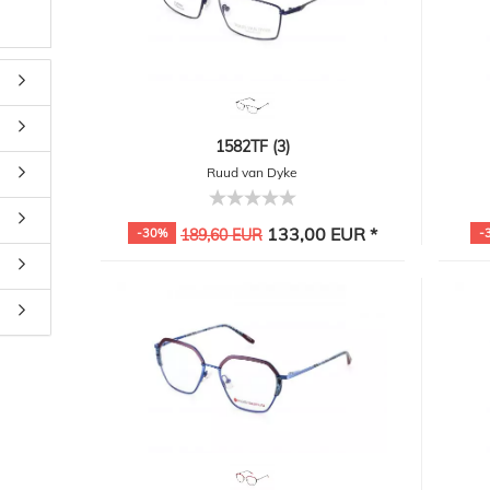
1582TF (3)
Ruud van Dyke
133,00 EUR *
-30%
189,60 EUR
-