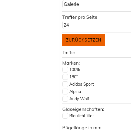
Galerie
Treffer pro Seite
24
Treffer
Marken:
100%
180°
Adidas Sport
Alpina
Andy Wolf
Andy Wolf AWearness
Glaseigenschaften:
ATLANT
Blaulichtfilter
Betty Barclay
Bügellänge in mm:
Black Forest