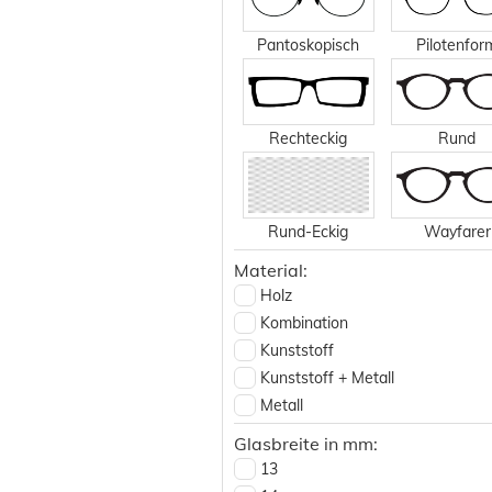
Joop
Pantoskopisch
Pilotenfor
Kappa
KARL LAGERFELD
Kioto Nakamura
KLiiK
Rechteckig
Rund
Kristian Olsen
LACOSTE
LaMatta
Rund-Eckig
Wayfarer
Lool
Marion Ramm
Material:
Masao
Holz
Menrad
Kombination
Minions
Kunststoff
Montana Eyewear
Kunststoff + Metall
Moxxi
Metall
Moxxi Lesebrillen
Polyamide
Glasbreite in mm:
Nano
Spezial
13
NIKE
Titan