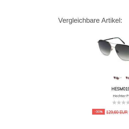
Vergleichbare Artikel:
HESM019
Hechter P
-30%
129,60 EUR