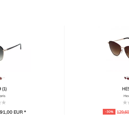
 (1)
HES
aris
Hec
91,00 EUR *
-30%
129,6