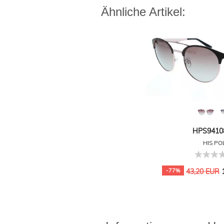
Ähnliche Artikel:
HPS94108
HIS PO
1
-77%
43,20 EUR