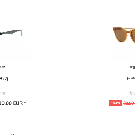
 (2)
HPS
L
0,00 EUR *
-30%
39,90