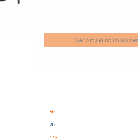
50
20
145