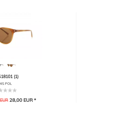
18101 (1)
HIS POL
28,00 EUR *
 EUR
-30%