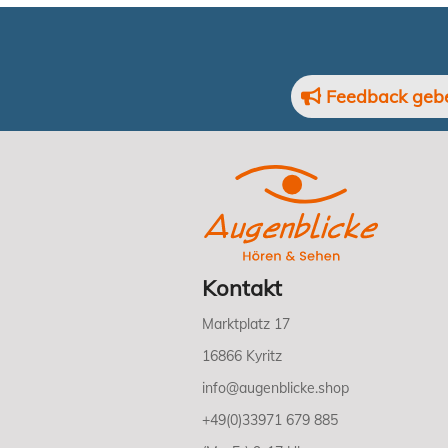
Feedback geb
Kontakt
Marktplatz 17
16866 Kyritz
info@augenblicke.shop
+49(0)33971 679 885