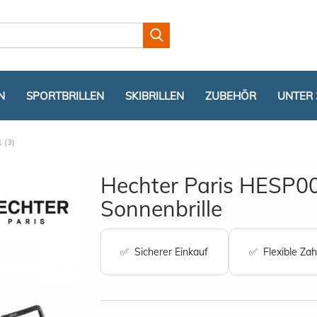
Lieferland
N
SPORTBRILLEN
SKIBRILLEN
ZUBEHÖR
UNTER 
 (3)
Hechter Paris HESP0
Sonnenbrille
Konto er
✅ Sicherer Einkauf
✅ Flexible Zah
Passwor