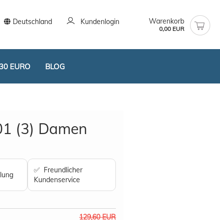
Warenkorb
Deutschland
Kundenlogin
0,00 EUR
30 EURO
BLOG
01 (3) Damen
stellen
✅ Freundlicher
lung
t vergessen?
Kundenservice
129,60 EUR