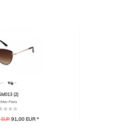
M013 (2)
hter Paris
91,00 EUR *
0 EUR
-30%