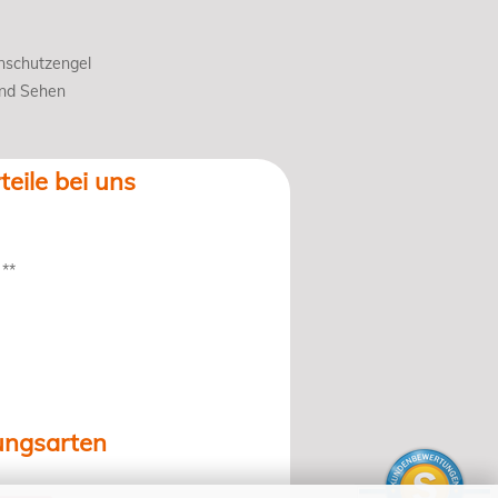
nschutzengel
und Sehen
teile bei uns
 **
ungsarten